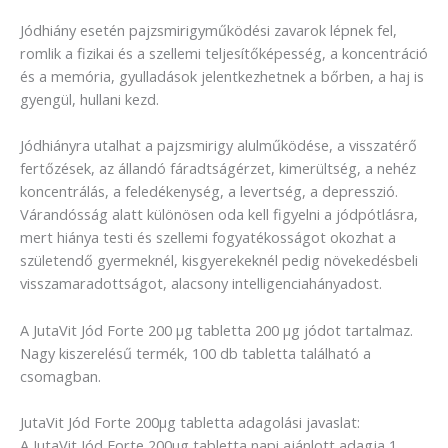
Jódhiány esetén pajzsmirigyműködési zavarok lépnek fel,
romlik a fizikai és a szellemi teljesítőképesség, a koncentráció
és a memória, gyulladások jelentkezhetnek a bőrben, a haj is
gyengül, hullani kezd.
Jódhiányra utalhat a pajzsmirigy alulműködése, a visszatérő
fertőzések, az állandó fáradtságérzet, kimerültség, a nehéz
koncentrálás, a feledékenység, a levertség, a depresszió.
Várandósság alatt különösen oda kell figyelni a jódpótlásra,
mert hiánya testi és szellemi fogyatékosságot okozhat a
születendő gyermeknél, kisgyerekeknél pedig növekedésbeli
visszamaradottságot, alacsony intelligenciahányadost.
A JutaVit Jód Forte 200 µg tabletta 200 μg jódot tartalmaz.
Nagy kiszerelésű termék, 100 db tabletta található a
csomagban.
JutaVit Jód Forte 200µg tabletta adagolási javaslat:
A JutaVit Jód Forte 200µg tabletta napi ajánlott adagja 1