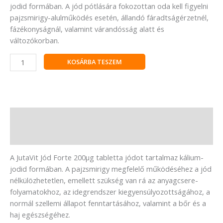
jodid formában. A jód pótlására fokozottan oda kell figyelni
pajzsmirigy-alulműködés esetén, állandó fáradtságérzetnél,
fázékonyságnál, valamint várandósság alatt és
változókorban.
KOSÁRBA TESZEM
Leírás
Vélemények (0)
A JutaVit Jód Forte 200µg tabletta jódot tartalmaz kálium-
jodid formában. A pajzsmirigy megfelelő működéséhez a jód
nélkülözhetetlen, emellett szükség van rá az anyagcsere-
folyamatokhoz, az idegrendszer kiegyensúlyozottságához, a
normál szellemi állapot fenntartásához, valamint a bőr és a
haj egészségéhez.