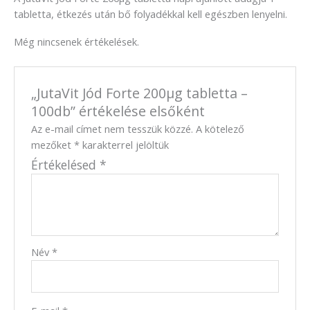
tabletta, étkezés után bő folyadékkal kell egészben lenyelni.
Még nincsenek értékelések.
„JutaVit Jód Forte 200µg tabletta –
100db” értékelése elsőként
Az e-mail címet nem tesszük közzé.
A kötelező
mezőket
*
karakterrel jelöltük
Értékelésed
*
Név
*