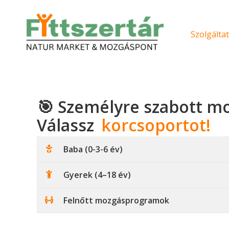
Skip
to
content
Szolgálta
🎯 Személyre szabott m
Válassz
korcsoportot!
Baba (0-3-6 év)
Gyerek (4–18 év)
Felnőtt mozgásprogramok