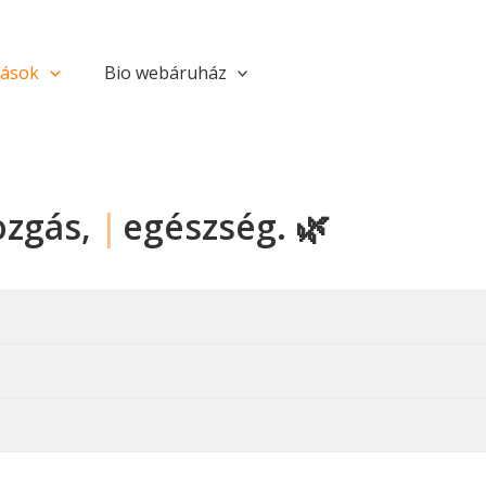
tások
Bio webáruház
ozgás,
|
egészség. 🌿