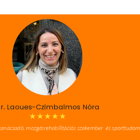
r. Laoues-Czimbalmos Nóra
★
★
★
★
★
tanácsadó, mozgásrehabilitációs szakember és sporttudom