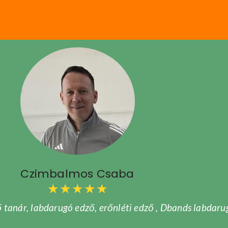
Czimbalmos Csaba
★
★
★
★
★
 tanár, labdarugó edző, erőnléti edző , Dbands labdaru