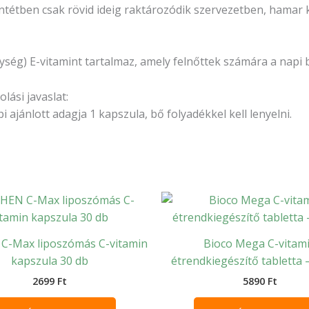
entétben csak rövid ideig raktározódik szervezetben, hama
ség) E-vitamint tartalmaz, amely felnőttek számára a napi b
lási javaslat:
 ajánlott adagja 1 kapszula, bő folyadékkel kell lenyelni.
C-Max liposzómás C-vitamin
Bioco Mega C-vitam
kapszula 30 db
étrendkiegészítő tabletta 
2699
Ft
5890
Ft