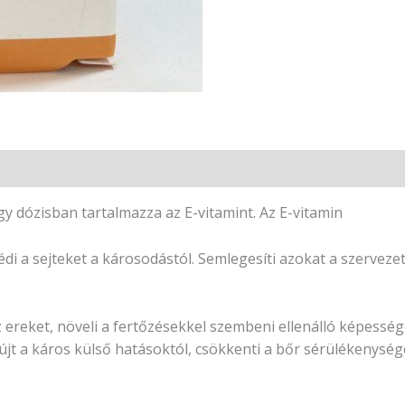
gy dózisban tartalmazza az E-vitamint. Az E-vitamin
védi a sejteket a károsodástól. Semlegesíti azokat a szerv
z ereket, növeli a fertőzésekkel szembeni ellenálló képessége
jt a káros külső hatásoktól, csökkenti a bőr sérülékenységét