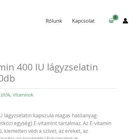
400
IU
lágyzselatin
Rólunk
Kapcsolat
kapszula
–
60db
mennyiség
min 400 IU lágyzselatin
60db
zítők
,
Vitaminok
IU lágyzselatin kapszula magas hatóanyag-
tközi egység) E-vitamint tartalmaz. Az E-vitamin
 kiemelten védi a szívet, az ereket, az
lassítja az öregedési folyamatokat.