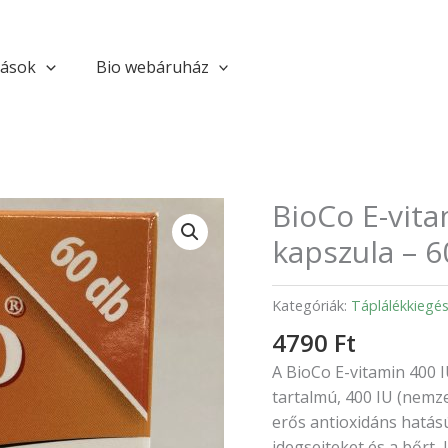
tások
Bio webáruház
BioCo E-vita
BioCo
E-
kapszula – 
vitamin
400
Kategóriák:
Táplálékkiegés
IU
lágyzselatin
4790
Ft
kapszula
A BioCo E-vitamin 400 
–
tartalmú, 400 IU (nemze
60db
erős antioxidáns hatású,
mennyiség
idegsejteket és a bőrt, 