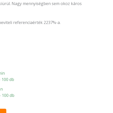
r kiürül. Nagy mennyiségben sem okoz káros
eviteli referenciaérték 2237%-a.
in
– 100 db