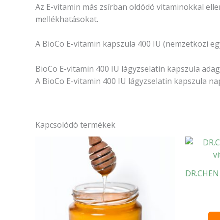
Az E-vitamin más zsírban oldódó vitaminokkal ell
mellékhatásokat.
A BioCo E-vitamin kapszula 400 IU (nemzetközi egy
BioCo E-vitamin 400 IU lágyzselatin kapszula adago
A BioCo E-vitamin 400 IU lágyzselatin kapszula napi
Kapcsolódó termékek
DR.CHEN 