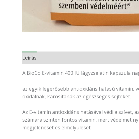
Leírás
Vélemények (0)
A BioCo E-vitamin 400 IU lágyzselatin kapszula na
az egyik legerősebb antioxidáns hatású vitamin, 
oxidálnák, károsítanák az egészséges sejteket.
Az E-vitamin antioxidáns hatásával védi a szívet, a
számára szintén fontos vitamin, mert védelmet nyú
megjelenését és elmélyülését.