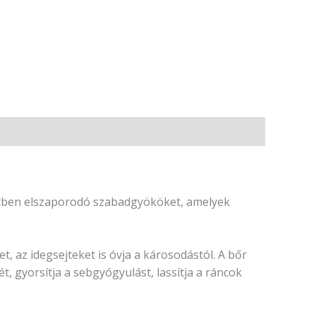
ezetben elszaporodó szabadgyököket, amelyek
t, az idegsejteket is óvja a károsodástól. A bőr
, gyorsítja a sebgyógyulást, lassítja a ráncok