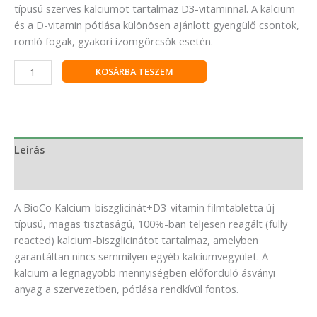
típusú szerves kalciumot tartalmaz D3-vitaminnal. A kalcium
és a D-vitamin pótlása különösen ajánlott gyengülő csontok,
romló fogak, gyakori izomgörcsök esetén.
KOSÁRBA TESZEM
Leírás
Vélemények (0)
A BioCo Kalcium-biszglicinát+D3-vitamin filmtabletta új
típusú, magas tisztaságú, 100%-ban teljesen reagált (fully
reacted) kalcium-biszglicinátot tartalmaz, amelyben
garantáltan nincs semmilyen egyéb kalciumvegyület. A
kalcium a legnagyobb mennyiségben előforduló ásványi
anyag a szervezetben, pótlása rendkívül fontos.