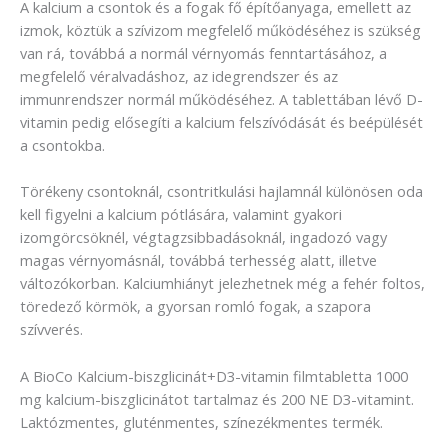
A kalcium a csontok és a fogak fő építőanyaga, emellett az
izmok, köztük a szívizom megfelelő működéséhez is szükség
van rá, továbbá a normál vérnyomás fenntartásához, a
megfelelő véralvadáshoz, az idegrendszer és az
immunrendszer normál működéséhez. A tablettában lévő D-
vitamin pedig elősegíti a kalcium felszívódását és beépülését
a csontokba.
Törékeny csontoknál, csontritkulási hajlamnál különösen oda
kell figyelni a kalcium pótlására, valamint gyakori
izomgörcsöknél, végtagzsibbadásoknál, ingadozó vagy
magas vérnyomásnál, továbbá terhesség alatt, illetve
változókorban. Kalciumhiányt jelezhetnek még a fehér foltos,
töredező körmök, a gyorsan romló fogak, a szapora
szívverés.
A BioCo Kalcium-biszglicinát+D3-vitamin filmtabletta 1000
mg kalcium-biszglicinátot tartalmaz és 200 NE D3-vitamint.
Laktózmentes, gluténmentes, színezékmentes termék.