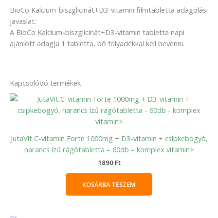
BioCo Kalcium-biszglicinát+D3-vitamin filmtabletta adagolási
javaslat:
A BioCo Kalcium-biszglicinát+D3-vitamin tabletta napi
ajánlott adagja 1 tabletta, bő folyadékkal kell bevenni.
Kapcsolódó termékek
JutaVit C-vitamin Forte 1000mg + D3-vitamin + csipkebogyó,
narancs ízű rágótabletta – 60db – komplex vitamin>
1890
Ft
KOSÁRBA TESZEM