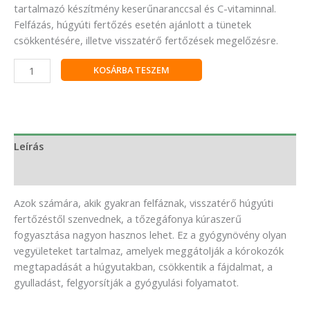
tartalmazó készítmény keserűnaranccsal és C-vitaminnal.
Felfázás, húgyúti fertőzés esetén ajánlott a tünetek
csökkentésére, illetve visszatérő fertőzések megelőzésre.
KOSÁRBA TESZEM
Leírás
Vélemények (0)
Azok számára, akik gyakran felfáznak, visszatérő húgyúti
fertőzéstől szenvednek, a tőzegáfonya kúraszerű
fogyasztása nagyon hasznos lehet. Ez a gyógynövény olyan
vegyületeket tartalmaz, amelyek meggátolják a kórokozók
megtapadását a húgyutakban, csökkentik a fájdalmat, a
gyulladást, felgyorsítják a gyógyulási folyamatot.