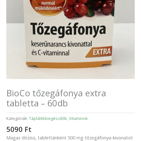
BioCo tőzegáfonya extra
tabletta – 60db
Kategóriák:
Táplálékkiegészítők
,
Vitaminok
5090
Ft
Magas dózisú, tablettánként 500 mg tőzegáfonya-kivonatot