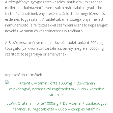
A tőzegáfonya gyógyszeres kezelés, antibiotikum szedése
mellett is alkalmazható. Nemcsak a már kialakult gyulladás,
fertőzés tüneteinek enyhítésére ajánlott, de megelőzésre is
érdemes fogyasztani. A tablettában a tőzegáfonya mellett
immunerősítő, a fertőzésekkel szembeni ellenálló képességet
növelő C-vitamin és keserűnarancs is található.
A BioCo készítménye magas dózisú, tablettánként 500 mg
tőzegáfonya-kivonatot tartalmaz, amely megfelel 5000 mg
szárított tőzegáfonya őrleményének.
Kapcsolódó termékek
JutaVit C-vitamin Forte 1000mg + D3-vitamin + csipkebogyó,
narancs ízű rágótabletta – 60db – komplex vitamin>