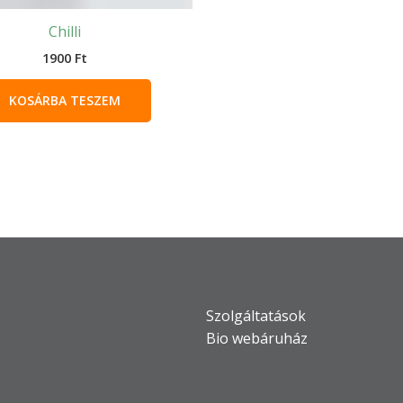
Chilli
1900
Ft
KOSÁRBA TESZEM
Szolgáltatások
Bio webáruház