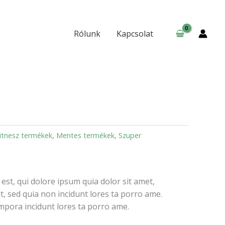
Rólunk
Kapcsolat
itnesz termékek
,
Mentes termékek
,
Szuper
st, qui dolore ipsum quia dolor sit amet,
it, sed quia non incidunt lores ta porro ame.
pora incidunt lores ta porro ame.