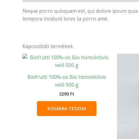
Neque porro quisquam est, qui dolore ipsum quia d
tempora incidunt lores ta porro ame.
Kapcsolódó termékek
Biofrutti 100%-os Bio homoktövis
velő 500 g
3290
Ft
KOSÁRBA TESZEM