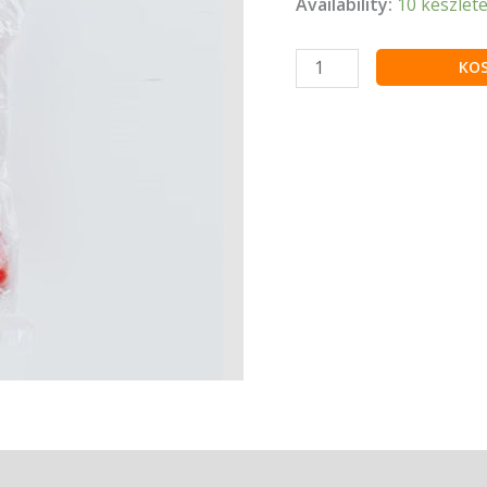
Availability:
10 készlet
KO