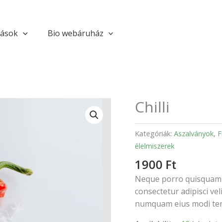
tások
Bio webáruház
Chilli
Chilli
mennyiség
Kategóriák:
Aszalványok
,
F
élelmiszerek
1900
Ft
Neque porro quisquam e
consectetur adipisci vel
numquam eius modi tem