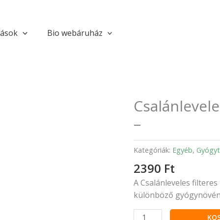
tások
Bio webáruház
Csalánlevele
Csalánleveles
filteres
–
teakeverék
20db
Kategóriák:
Egyéb
,
Gyógyt
-
mennyiség
2390
Ft
A Csalánleveles filteres 
különböző gyógynövény 
KO