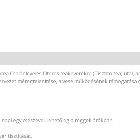
ytea Csalánleveles filteres teakeverékre (Tisztító tea) utal, 
szervezet méregtelenítése, a vese működésének támogatása és
 napi egy csészével, lehetőleg a reggeli órákban.
ér tisztítását.