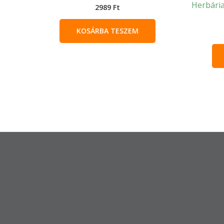
Herbária
2989
Ft
KOSÁRBA TESZEM