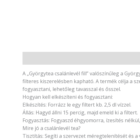
Leírás
Vélemények (0)
A „Györgytea csalánlevél fill” valószínűleg a Györg
filteres kiszerelésben kapható. A termék célja a 
fogyasztani, lehetőleg tavasszal és ősszel.
Hogyan kell elkészíteni és fogyasztani:
Elkészítés: Forrázz le egy filtert kb. 2,5 dl vízzel.
Állás: Hagyd állni 15 percig, majd emeld ki a filtert.
Fogyasztás: Fogyaszd éhgyomorra, ízesítés nélkül,
Mire jó a csalánlevél tea?
Tisztítás: Segíti a szervezet méregtelenítését és a v