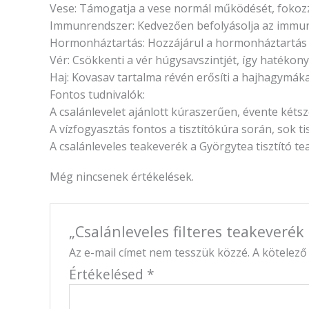
Vese: Támogatja a vese normál működését, fokozza
Immunrendszer: Kedvezően befolyásolja az immu
Hormonháztartás: Hozzájárul a hormonháztartás
Vér: Csökkenti a vér húgysavszintjét, így hatékon
Haj: Kovasav tartalma révén erősíti a hajhagymáka
Fontos tudnivalók:
A csalánlevelet ajánlott kúraszerűen, évente kéts
A vízfogyasztás fontos a tisztítókúra során, sok tisz
A csalánleveles teakeverék a Györgytea tisztító t
Még nincsenek értékelések.
„Csalánleveles filteres teakeverék
Az e-mail címet nem tesszük közzé.
A kötelez
Értékelésed
*