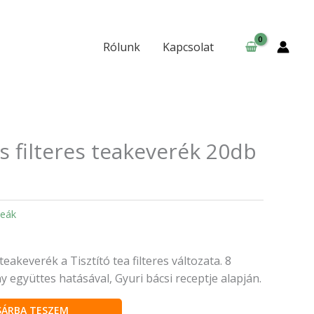
20db
-
mennyiség
Rólunk
Kapcsolat
s filteres teakeverék 20db
eák
teakeverék a Tisztító tea filteres változata. 8
együttes hatásával, Gyuri bácsi receptje alapján.
SÁRBA TESZEM