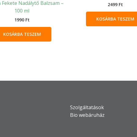
 Fekete Nadálytő Balzsam –
2499
Ft
100 ml
KOSÁRBA TESZEM
1990
Ft
KOSÁRBA TESZEM
Szolgáltatások
Bio webáruház