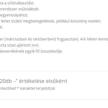
 a vízkiválasztást.
nrendszer működését.
 egyensúlyához.
y lehet ízületi megbetegedések, például köszvény esetén.
t.
zer (márciusban és októberben) fogyasztani, 4-6 héten keres
ta vizet ajánlott inni.
eakeverékének egyik fő összetevője.
 20db –” értékelése elsőként
ő mezőket
*
karakterrel jelöltük