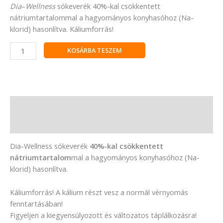
Dia
–
Wellness
sókeverék 40%-kal csökkentett
nátriumtartalommal a hagyományos konyhasóhoz (Na-
klorid) hasonlítva. Káliumforrás!
KOSÁRBA TESZEM
Leírás
Vélemények (0)
Dia-Wellness sókeverék
40%-kal csökkentett
nátriumtartalom
mal a hagyományos konyhasóhoz (Na-
klorid) hasonlítva.
Káliumforrás! A kálium részt vesz a normál vérnyomás
fenntartásában!
Figyeljen a kiegyensúlyozott és változatos táplálkozásra!