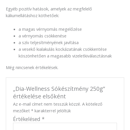
Egyéb pozitív hatások, amelyek az megfelelő
káliumellátáshoz köthetőek:
a magas vérnyomás megelőzése
a vérnyomás csökkenése
a szív teljesítményének javítása
a vesekő kialakulás kockázatának csökkentése
köszönhetően a magasabb vizeletkiválasztásnak
Még nincsenek értékelések.
„Dia-Wellness Sókészítmény 250g”
értékelése elsőként
Az e-mail címet nem tesszük közzé.
A kötelező
mezőket
*
karakterrel jelöltük
Értékelésed
*