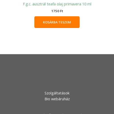
F.g.c. ausztrál teafa olaj primavera 10 ml
1750
Ft
KOSÁRBA TESZEM
Szolgáltatások
Bio webáruház