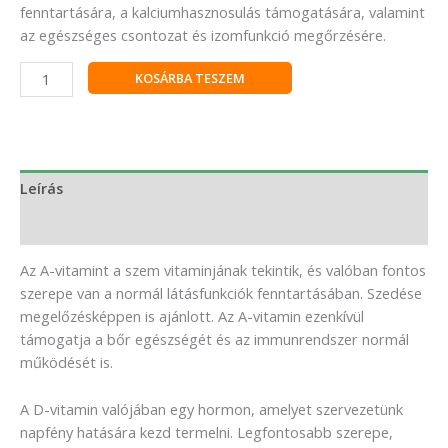
fenntartására, a kalciumhasznosulás támogatására, valamint
az egészséges csontozat és izomfunkció megőrzésére.
KOSÁRBA TESZEM
Leírás
Vélemények (0)
Az A-vitamint a szem vitaminjának tekintik, és valóban fontos
szerepe van a normál látásfunkciók fenntartásában. Szedése
megelőzésképpen is ajánlott. Az A-vitamin ezenkívül
támogatja a bőr egészségét és az immunrendszer normál
működését is.
A D-vitamin valójában egy hormon, amelyet szervezetünk
napfény hatására kezd termelni. Legfontosabb szerepe,