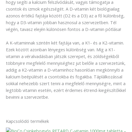
hogy segíti a kalcium felszívódását, vagyis támogatja a
csontok és izmok egészségét. A D-vitamin két biológiailag
azonos értékű fajtája között (D2 és a D3) az a fő különbség,
hogy a D3-vitamin jobban hasznosul a szervezetben. Tél
végén, tavasz elején különösen fontos a D-vitamin pótlása!
A K-vitaminnak szintén két fajtája van, a K1- és a K2-vitamin.
Ezek között azonban lényeges különbség van. Míg a K1-
vitamin a véralvadásban játszik szerepet, és zöldségekből
többnyire megfelelő mennyiséghez jut belőle a szervezetünk,
addig a K2-vitamin a D-vitaminhoz hasonlóan megkönnyíti a
kalcium beépülését a csontokba és fogakba. Táplálkozással
sokkal nehezebb szert tenni a megfelelő mennyiségre, mint a
legtöbb vitamin esetén, ezért érdemes étrend-kiegészítőkkel
bevinni a szervezetbe.
Kapcsolódó termékek