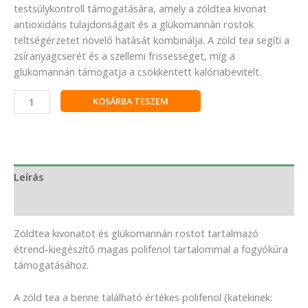
testsúlykontroll támogatására, amely a zöldtea kivonat
antioxidáns tulajdonságait és a glükomannán rostok
teltségérzetet növelő hatását kombinálja. A zöld tea segíti a
zsíranyagcserét és a szellemi frissességet, míg a
glükomannán támogatja a csökkentett kalóriabevitelt.
KOSÁRBA TESZEM
Leírás
Vélemények (0)
Zöldtea kivonatot és glükomannán rostot tartalmazó
étrend-kiegészítő magas polifenol tartalommal a fogyókúra
támogatásához.
A zöld tea a benne található értékes polifenol (katekinek: