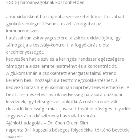
EGCG) hatóanyagoknak köszönhetően:
antioxidánsként hozzájárul a szervezetet károsító szabad
gyökök semlegesítéséhez, ezzel támogatva az
immunrendszert.
hatással van zsíranyagcserére, a zsírok oxidációjára, így
támogatja a testsúly-kontrollt, a fogyókúrás diéta
eredményességét.
kedvezően hat a szív és a keringési rendszer egészségére
támogatja a szellemi teljesítményt és a koncentrációt.
A glükomannán a csökkentett energiatartalmú étrend
keretein belül hozzájárul a testtömegcsökkentéshez, a
kedvező hatás 3 g glükomannán napi bevitelével érhető el. A
bevitt természetes rostok nedvesség hatására duzzadni
kezdenek, így teltségérzet alakul ki. A rostok rendkívüli
duzzadó képessége miatt javasolt további bőséges folyadék
fogyasztása a készítmény használata során.
Ajánlott adagolás – Dr. Chen Green Slim
naponta 3×1 kapszula bőséges folyadékkal történő bevétele
javasolt.