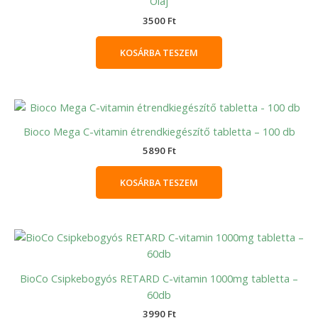
Olaj
3500
Ft
KOSÁRBA TESZEM
Bioco Mega C-vitamin étrendkiegészítő tabletta – 100 db
5890
Ft
KOSÁRBA TESZEM
BioCo Csipkebogyós RETARD C-vitamin 1000mg tabletta –
60db
3990
Ft