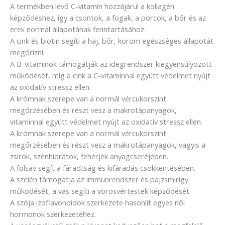
A termékben levő C-vitamin hozzájárul a kollagén
képződéshez, így a csontok, a fogak, a porcok, a bőr és az
erek normál állapotának fenntartásához.
A cink és biotin segíti a haj, bőr, köröm egészséges állapotát
megőrizni.
A B-vitaminok támogatják az idegrendszer kiegyensúlyozott
működését, míg a cink a C-vitaminnal együtt védelmet nyújt
az oxidatív stressz ellen.
A krómnak szerepe van a normál vércukorszint
megőrzésében és részt vesz a makrotápanyagok,
vitaminnal együtt védelmet nyújt az oxidatív stressz ellen.
A krómnak szerepe van a normál vércukorszint
megőrzésében és részt vesz a makrotápanyagok, vagyis a
zsírok, szénhidrátok, fehérjék anyagcseréjében.
A folsav segít a fáradtság és kifáradás csökkentésében.
A szelén támogatja az immunrendszer és pajzsmirigy
működését, a vas segíti a vörösvértestek képződését.
A szója izoflavonoidok szerkezete hasonlít egyes női
hormonok szerkezetéhez.