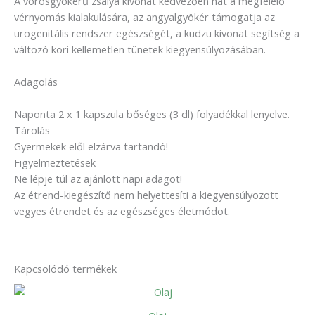
A vörösgyökerű zsálya kivonat kedvezően hat a megfelelő
vérnyomás kialakulására, az angyalgyökér támogatja az
urogenitális rendszer egészségét, a kudzu kivonat segítség a
változó kori kellemetlen tünetek kiegyensúlyozásában.
Adagolás
Naponta 2 x 1 kapszula bőséges (3 dl) folyadékkal lenyelve.
Tárolás
Gyermekek elől elzárva tartandó!
Figyelmeztetések
Ne lépje túl az ajánlott napi adagot!
Az étrend-kiegészítő nem helyettesíti a kiegyensúlyozott
vegyes étrendet és az egészséges életmódot.
Kapcsolódó termékek