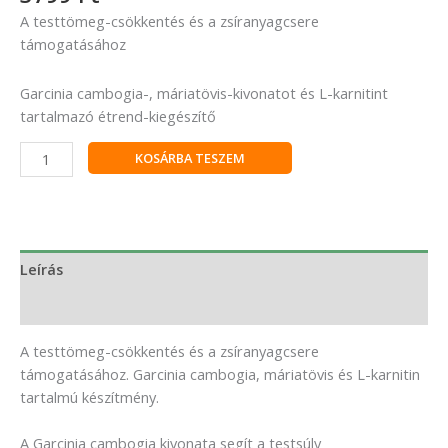
A testtömeg-csökkentés és a zsíranyagcsere
támogatásához
Garcinia cambogia-, máriatövis-kivonatot és L-karnitint
tartalmazó étrend-kiegészítő
KOSÁRBA TESZEM
Leírás
Vélemények (0)
A testtömeg-csökkentés és a zsíranyagcsere
támogatásához. Garcinia cambogia, máriatövis és L-karnitin
tartalmú készítmény.
A Garcinia cambogia kivonata segít a testsúly