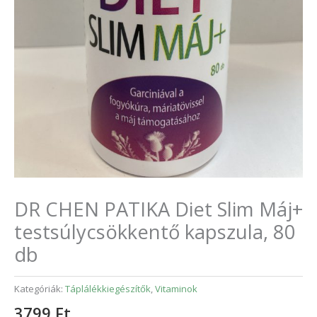
DR CHEN PATIKA Diet Slim Máj+
testsúlycsökkentő kapszula, 80
db
Kategóriák:
Táplálékkiegészítők
,
Vitaminok
3799
Ft