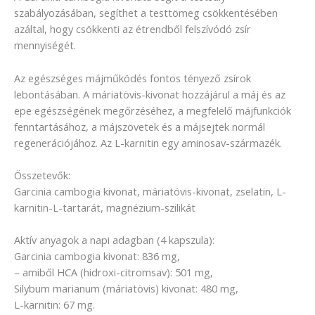
szabályozásában, segíthet a testtömeg csökkentésében
azáltal, hogy csökkenti az étrendből felszívódó zsír
mennyiségét.
Az egészséges májműködés fontos tényező zsírok
lebontásában. A máriatövis-kivonat hozzájárul a máj és az
epe egészségének megőrzéséhez, a megfelelő májfunkciók
fenntartásához, a májszövetek és a májsejtek normál
regenerációjához. Az L-karnitin egy aminosav-származék.
Összetevők:
Garcinia cambogia kivonat, máriatövis-kivonat, zselatin, L-
karnitin-L-tartarát, magnézium-szilikát
Aktív anyagok a napi adagban (4 kapszula):
Garcinia cambogia kivonat: 836 mg,
– amiből HCA (hidroxi-citromsav): 501 mg,
Silybum marianum (máriatövis) kivonat: 480 mg,
L-karnitin: 67 mg.