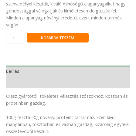
szenvedéllyel készítik, kiváló minőségű alapanyagaikat nagy
gondossággal válogatják és kíméletesen dolgozzák fel.
Minden alapanyag növényi eredetű, ezért minden termék
vegán.
KOSÁRBA TESZEM
Leírás
Vélemények (0)
Olasz gyártótól, tökéletes választás szószokhoz. Rostban és
proteinben gazdag.
100g tészta 20g növényi proteint tartalmaz. Ezen kívül
mangánban, foszforban és vasban gazdag, kizárólag egyféle
összetevőből készült.