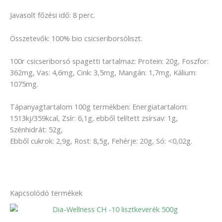
Javasolt főzési idő: 8 perc.
Összetevők: 100% bio csicseriborsóliszt.
100r csicseriborsó spagetti tartalmaz: Protein: 20g, Foszfor:
362mg, Vas: 4,6mg, Cink: 3,5mg, Mangán: 1,7mg, Kálium:
1075mg.
Tápanyagtartalom 100g termékben: Energiatartalom:
1513kj/359kcal, Zsír: 6,1g, ebből telített zsírsav: 1g,
Szénhidrát: 52g,
Ebből cukrok: 2,9g, Rost: 8,5g, Fehérje: 20g, Só: <0,02g.
Kapcsolódó termékek