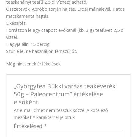
teáskanálnyi teafű 2,5 dl vízhez) adható.
Összetevők: Apróbojtorján hajtás, Erdei málnalevél, Illatos
macskamenta hajtás.
Elkészítés:
Forrázzon le egy csapott evőkanál (kb. 3 g) teafüvet 2,5 dl
vízzel.
Hagyja állni 15 percig.
Szűrje le, ne használjon fémszűrőt.
Még nincsenek értékelések.
„Györgytea Bükki varázs teakeverék
50g – Paleocentrum” értékelése
elsőként
Az e-mail címet nem tesszük közzé.
A kötelező
mezőket
*
karakterrel jelöltük
Értékelésed
*