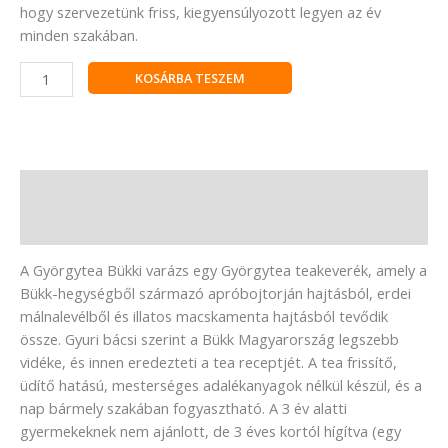
hogy szervezetünk friss, kiegyensúlyozott legyen az év
minden szakában.
KOSÁRBA TESZEM
Leírás
Vélemények (0)
A Györgytea Bükki varázs egy Györgytea teakeverék, amely a
Bükk-hegységből származó apróbojtorján hajtásból, erdei
málnalevélből és illatos macskamenta hajtásból tevődik
össze. Gyuri bácsi szerint a Bükk Magyarország legszebb
vidéke, és innen eredezteti a tea receptjét. A tea frissítő,
üdítő hatású, mesterséges adalékanyagok nélkül készül, és a
nap bármely szakában fogyasztható. A 3 év alatti
gyermekeknek nem ajánlott, de 3 éves kortól hígítva (egy