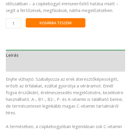
időszakban – a csipkebogyó immunerősítő hatása miatt –
segít a fertőzések, megfázások, nátha megelőzésében.
KOSÁRBA TESZEM
Leírás
Vélemények (0)
Enyhe vízhajtó. Szabályozza az erek áteresztőképességét,
erősíti az érfalakat, ezáltal gyorsítja a véráramot. Ennél
fogva érszűkület, érelmeszesedés megelőzésére, kezelésére
használható. A-, B1-, B2-, P- és K-vitamin is található benne,
de természetesen leginkább magas C-vitamin tartalmáról
híres.
A termésében, a csipkebogyóban legendásan sok C-vitamin