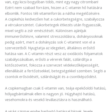
van, egy kicsi bogyóban több, mint egy nagy citromban!
Ezért nem szabad forrázni, hiszen a C-vitamin hő hatására
elbomlik. Fontos téli vitaminforrás a nátha megelőzésére.
A csipkehús kedvezően hat a cukorbetegségre, szabályozza
a vércukorszintet. Cukorbetegek étkezés után fogyasszák,
mivel segíti a zsír emésztését. Különösen ajánljuk
immunerősítésre, valamint stresszoldásra, dohányosoknak
pedig azért, mert a dohányzás sok C-vitamint von el a
szervezetből. Nyugtatja az idegeket, általános erősítő
hatása van. A C-vitamin részt vesz az oxidációs folyamatok
szabályozásában, erősíti a vérerek falát, szilárdítja a
kötőszövetet, fokozza a szervezet védekezőképességét,
ellenállását a fertőzésekkel, betegségekkel szemben. Segíti a
csontok erősödését, szilárdságát és a csontképződést.
A csipkemagban csak E-vitamin van, teája epekőoldó hatású,
hólyagbántalmak ellen is nagyon jó. Húgyhajtó hatású,
vesehomokra és vesekő leválasztásra is használható.
A virág szirmai enyhe hashajtó hatással bírnak, levele