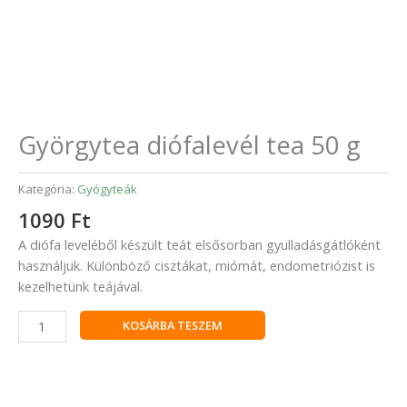
Györgytea diófalevél tea 50 g
Kategória:
Gyógyteák
1090
Ft
A diófa leveléből készült teát elsősorban gyulladásgátlóként
használjuk. Különböző cisztákat, miómát, endometriózist is
kezelhetünk teájával.
KOSÁRBA TESZEM