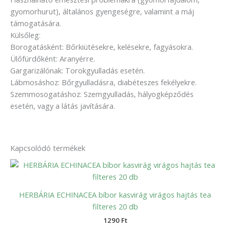
gyomorhurut), általános gyengeségre, valamint a máj
támogatására.
Külsőleg:
Borogatásként: Bőrkiütésekre, kelésekre, fagyásokra.
Ülőfürdőként: Aranyérre.
Gargarizálónak: Torokgyulladás esetén.
Lábmosáshoz: Bőrgyulladásra, diabéteszes fekélyekre.
Szemmosogatáshoz: Szemgyulladás, hályogképződés
esetén, vagy a látás javítására.
Kapcsolódó termékek
HERBÁRIA ECHINACEA bíbor kasvirág virágos hajtás tea
filteres 20 db
1290
Ft