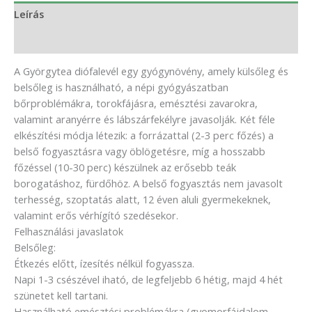
Leírás
Vélemények (0)
A Györgytea diófalevél egy gyógynövény, amely külsőleg és
belsőleg is használható, a népi gyógyászatban
bőrproblémákra, torokfájásra, emésztési zavarokra,
valamint aranyérre és lábszárfekélyre javasolják. Két féle
elkészítési módja létezik: a forrázattal (2-3 perc főzés) a
belső fogyasztásra vagy öblögetésre, míg a hosszabb
főzéssel (10-30 perc) készülnek az erősebb teák
borogatáshoz, fürdőhöz. A belső fogyasztás nem javasolt
terhesség, szoptatás alatt, 12 éven aluli gyermekeknek,
valamint erős vérhígító szedésekor.
Felhasználási javaslatok
Belsőleg:
Étkezés előtt, ízesítés nélkül fogyassza.
Napi 1-3 csészével iható, de legfeljebb 6 hétig, majd 4 hét
szünetet kell tartani.
Használható emésztési problémákra (gyomorfájdalom,