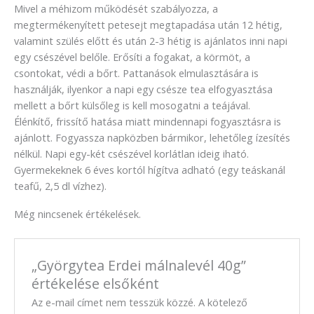
Mivel a méhizom működését szabályozza, a
megtermékenyített petesejt megtapadása után 12 hétig,
valamint szülés előtt és után 2-3 hétig is ajánlatos inni napi
egy csészével belőle. Erősíti a fogakat, a körmöt, a
csontokat, védi a bőrt. Pattanások elmulasztására is
használják, ilyenkor a napi egy csésze tea elfogyasztása
mellett a bőrt külsőleg is kell mosogatni a teájával.
Élénkítő, frissítő hatása miatt mindennapi fogyasztásra is
ajánlott. Fogyassza napközben bármikor, lehetőleg ízesítés
nélkül. Napi egy-két csészével korlátlan ideig iható.
Gyermekeknek 6 éves kortól hígítva adható (egy teáskanál
teafű, 2,5 dl vízhez).
Még nincsenek értékelések.
„Györgytea Erdei málnalevél 40g”
értékelése elsőként
Az e-mail címet nem tesszük közzé.
A kötelező