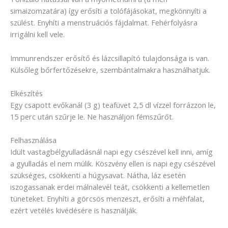
simaizomzatára) így erősíti a tolófájásokat, megkönnyíti a
szülést. Enyhíti a menstruációs fájdalmat. Fehérfolyásra
irrigálni kell vele.
Immunrendszer erősítő és lázcsillapító tulajdonsága is van.
Külsőleg bőrfertőzésekre, szembántalmakra használhatjuk.
Elkészítés
Egy csapott evőkanál (3 g) teafüvet 2,5 dl vízzel forrázzon le,
15 perc után szűrje le. Ne használjon fémszűrőt.
Felhasználása
Idült vastagbélgyulladásnál napi egy csészével kell inni, amíg
a gyulladás el nem múlik. Köszvény ellen is napi egy csészével
szükséges, csökkenti a húgysavat. Nátha, láz esetén
iszogassanak erdei málnalevél teát, csökkenti a kellemetlen
tüneteket. Enyhíti a görcsös menzeszt, erősíti a méhfalat,
ezért vetélés kivédésére is használják.