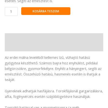
esetén. Segíti az emésztést is.
KOSÁRBA TESZEM
Leírás
Vélemények (0)
Az erdei málna leveléből kellemes ízű, vízhajtó hatású
gyógytea készíthető. Számos bajra hoz enyhülést, például
bélgörcsökre, gyomorfekélyre. Enyhíti a hányingert, segíti az
emésztést. Összehúzó hatású, hasmenés esetén is ihatjuk a
teáját.
Gyereknek adhatjuk hasfájásra. Torokfájásnál gargarizálásra,
afta, fogínyvérzés esetén szájöblögetésre használjuk.
Tonizáló hatással van a myometriumra (a méh