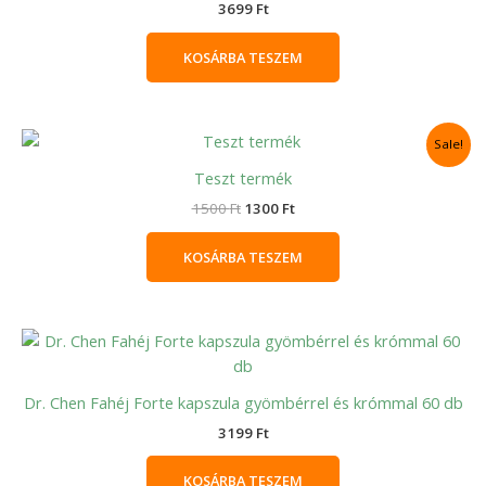
3699
Ft
KOSÁRBA TESZEM
Original
Current
Sale!
price
price
was:
is:
Teszt termék
1500 Ft.
1300 Ft.
1500
Ft
1300
Ft
KOSÁRBA TESZEM
Dr. Chen Fahéj Forte kapszula gyömbérrel és krómmal 60 db
3199
Ft
KOSÁRBA TESZEM