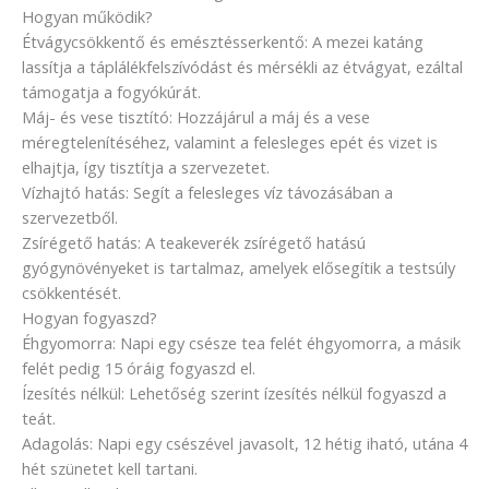
Hogyan működik?
Étvágycsökkentő és emésztésserkentő: A mezei katáng
lassítja a táplálékfelszívódást és mérsékli az étvágyat, ezáltal
támogatja a fogyókúrát.
Máj- és vese tisztító: Hozzájárul a máj és a vese
méregtelenítéséhez, valamint a felesleges epét és vizet is
elhajtja, így tisztítja a szervezetet.
Vízhajtó hatás: Segít a felesleges víz távozásában a
szervezetből.
Zsírégető hatás: A teakeverék zsírégető hatású
gyógynövényeket is tartalmaz, amelyek elősegítik a testsúly
csökkentését.
Hogyan fogyaszd?
Éhgyomorra: Napi egy csésze tea felét éhgyomorra, a másik
felét pedig 15 óráig fogyaszd el.
Ízesítés nélkül: Lehetőség szerint ízesítés nélkül fogyaszd a
teát.
Adagolás: Napi egy csészével javasolt, 12 hétig iható, utána 4
hét szünetet kell tartani.