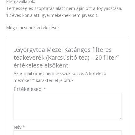
Ellenjavallatok:
Terhesség és szoptatás alatt nem ajánlott a fogyasztása.
12 éves kor alatti gyermekeknek nem javasolt.
Még nincsenek értékelések.
„Györgytea Mezei Katángos filteres
teakeverék (Karcsúsító tea) – 20 filter”
értékelése elsőként
Az e-mail címet nem tesszük közzé.
A kötelező
mezőket
*
karakterrel jelöltük
Értékelésed
*
Név
*