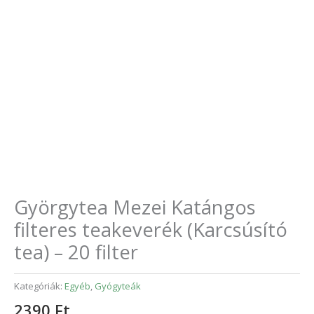
Györgytea Mezei Katángos
filteres teakeverék (Karcsúsító
tea) – 20 filter
Kategóriák:
Egyéb
,
Gyógyteák
2390
Ft