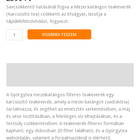
Savcsökkentő hatásánál fogva a Mezei katángos teakeverék
(Karcsúsító tea) csökkenti az étvágyat, lassítja a
táplálékfelszívódást, fogyaszt.
KOSÁRBA TESZEM
Leírás
Vélemények (0)
A Györgytea mezeikatángos filteres teakeverék egy
karcsúsító teakeverék, amely a mezei katángot (vadcikória)
tartalmazza, és segíthet az emésztés serkentésében, a máj
és vese tisztításában, a felesleges víz elhajtásában, és a
testsúly csökkentésében. A teakeverék filteres formában
kapható, egy dobozban 20 filter található, és a Györgytea
weboldalán, valamint a forgalmazóknál is elérhető.