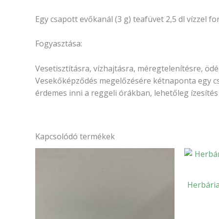
Egy csapott evőkanál (3 g) teafüvet 2,5 dl vízzel f
Fogyasztása:
Vesetisztításra, vízhajtásra, méregtelenítésre, öd
Vesekőképződés megelőzésére kétnaponta egy csés
érdemes inni a reggeli órákban, lehetőleg ízesítés 
Kapcsolódó termékek
Herbária