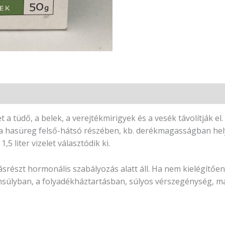
 tüdő, a belek, a verejtékmirigyek és a vesék távolítják el
a hasüreg felső-hátsó részében, kb. derékmagasságban helye
,5 liter vizelet választódik ki.
ásrészt hormonális szabályozás alatt áll. Ha nem kielégítő
nsúlyban, a folyadékháztartásban, súlyos vérszegénység, 