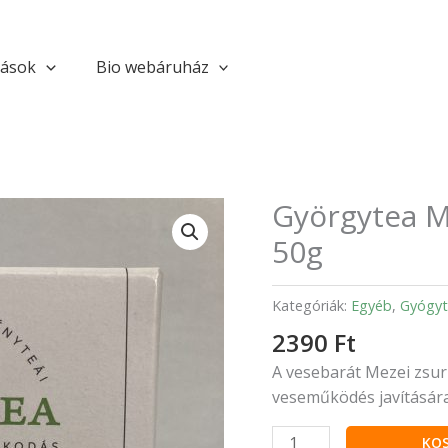
tások
Bio webáruház
Györgytea M
Györgytea
Mezei
50g
zsurlós
teakeverék
Kategóriák:
Egyéb
,
Gyógyt
50g
mennyiség
2390
Ft
A vesebarát Mezei zsurl
veseműködés javításár
KO