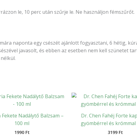
orrázzon le, 10 perc után szűrje le. Ne használjon fémszűrőt.
émára naponta egy csészét ajánlott fogyasztani, 6 hétig, kúra
zével javasolt, és ebben az esetben nem kell szünetet tar
nélkül.
 Fekete Nadálytő Balzsam –
Dr. Chen Fahéj Forte ka
100 ml
gyömbérrel és krómmal 
1990
Ft
3199
Ft