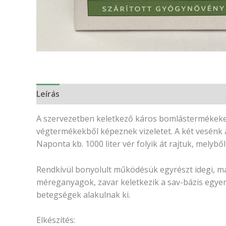
Leírás
Vélemények (0)
A szervezetben keletkező káros bomlástermékeket a
végtermékekből képeznek vizeletet. A két vesénk 
Naponta kb. 1000 liter vér folyik át rajtuk, melyből 1
Rendkívül bonyolult működésük egyrészt idegi, m
méreganyagok, zavar keletkezik a sav-bázis egye
betegségek alakulnak ki.
Elkészítés: