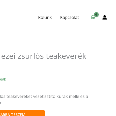
teakeverék
50g
mennyiség
Rólunk
Kapcsolat
ezei zsurlós teakeverék
eák
ós teakeveréket vesetisztító kúrák mellé és a
a
SÁRBA TESZEM