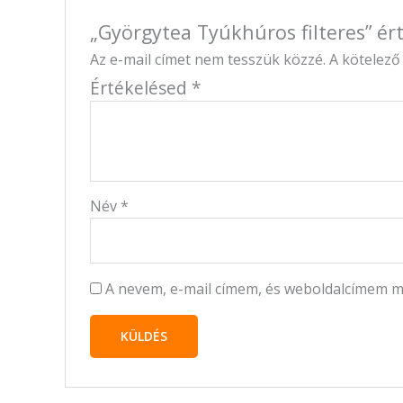
„Györgytea Tyúkhúros filteres” ér
Az e-mail címet nem tesszük közzé.
A kötelez
Értékelésed
*
Név
*
A nevem, e-mail címem, és weboldalcímem 