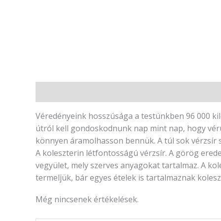
Leírás
Vélemények (0)
Véredényeink hosszúsága a testünkben 96 000 kilom
útról kell gondoskodnunk nap mint nap, hogy vérün
könnyen áramolhasson bennük. A túl sok vérzsír sz
A koleszterin létfontosságú vérzsír. A görög erede
vegyület, mely szerves anyagokat tartalmaz. A kol
termeljük, bár egyes ételek is tartalmaznak koles
Még nincsenek értékelések.