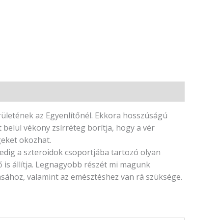
erületének az Egyenlítőnél. Ekkora hosszúságú
belül vékony zsírréteg borítja, hogy a vér
geket okozhat.
 pedig a szteroidok csoportjába tartozó olyan
ő is állítja. Legnagyobb részét mi magunk
tásához, valamint az emésztéshez van rá szüksége.