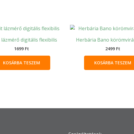
 lázmérő digitális flexibilis
Herbária Bano körömvir
1699
Ft
2499
Ft
KOSÁRBA TESZEM
KOSÁRBA TESZEM