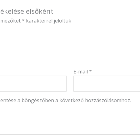
tékelése elsőként
ő mezőket
*
karakterrel jelöltük
E-mail
*
mentése a böngészőben a következő hozzászólásomhoz.