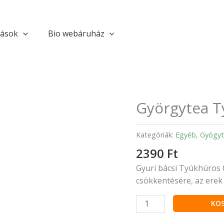
tások
Bio webáruház
Györgytea T
Györgytea
Tyúkhúros
filteres
Kategóriák:
Egyéb
,
Gyógyt
mennyiség
2390
Ft
Gyuri bácsi Tyúkhúros t
csökkentésére, az erek 
KO