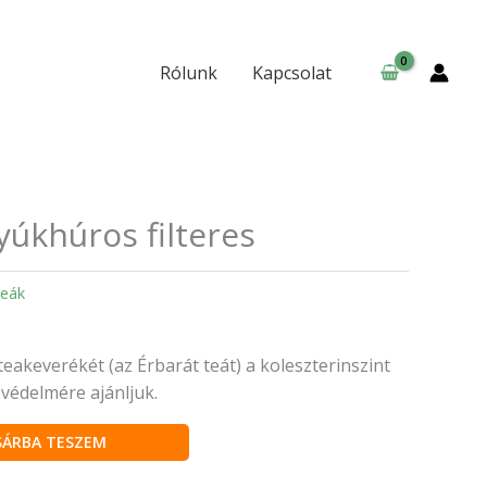
mennyiség
Rólunk
Kapcsolat
yúkhúros filteres
eák
eakeverékét (az Érbarát teát) a koleszterinszint
védelmére ajánljuk.
SÁRBA TESZEM