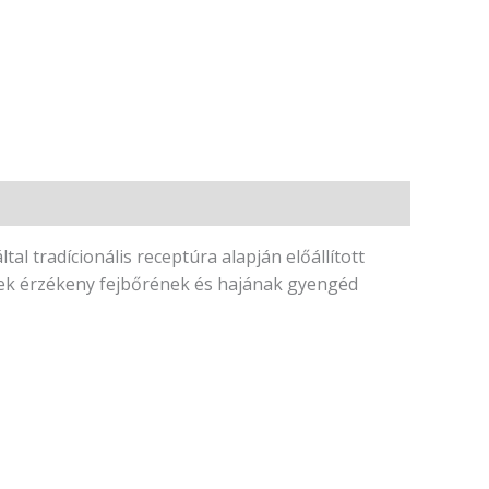
l tradícionális receptúra alapján előállított
ek érzékeny fejbőrének és hajának gyengéd