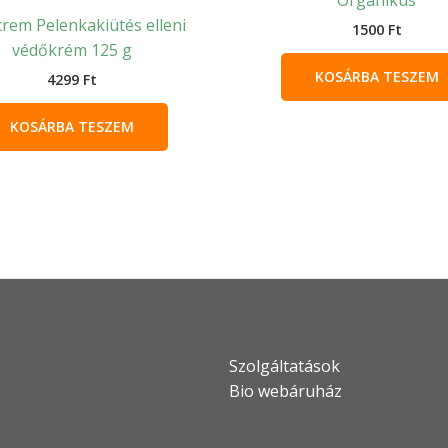
Organikus
rem Pelenkakiütés elleni
1500
Ft
védőkrém 125 g
KOSÁRBA TESZEM
4299
Ft
KOSÁRBA TESZEM
Szolgáltatások
Bio webáruház