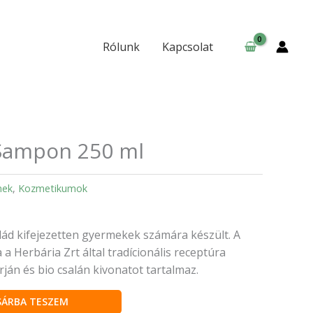
250
ml
mennyiség
Rólunk
Kapcsolat
Sampon 250 ml
mek
,
Kozmetikumok
ád kifejezetten gyermekek számára készült. A
 Herbária Zrt által tradícionális receptúra
orján és bio csalán kivonatot tartalmaz.
SÁRBA TESZEM