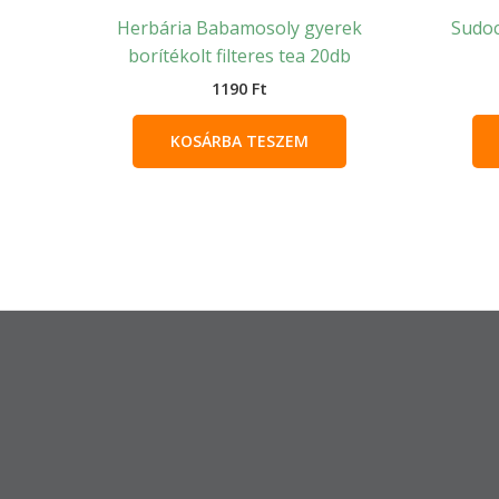
Herbária Babamosoly gyerek
Sudoc
borítékolt filteres tea 20db
1190
Ft
KOSÁRBA TESZEM