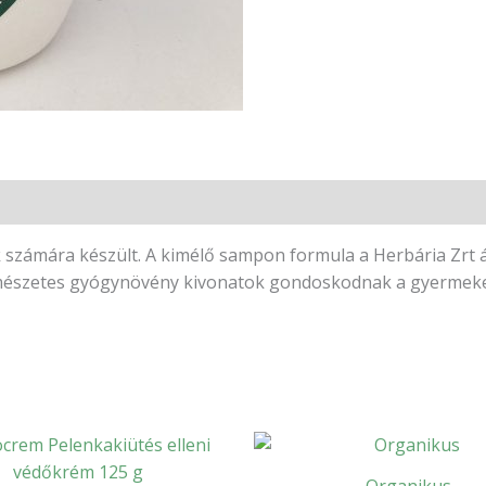
zámára készült. A kimélő sampon formula a Herbária Zrt álta
természetes gyógynövény kivonatok gondoskodnak a gyermek