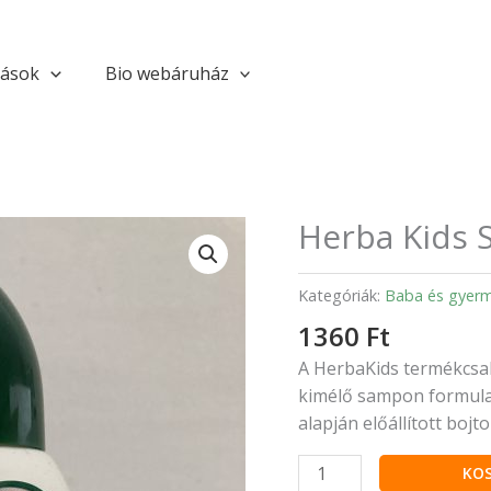
tások
Bio webáruház
Herba Kids 
Herba
Kids
Sampon
Kategóriák:
Baba és gyer
250
1360
Ft
ml
mennyiség
A HerbaKids termékcsal
kimélő sampon formula a
alapján előállított bojt
KO