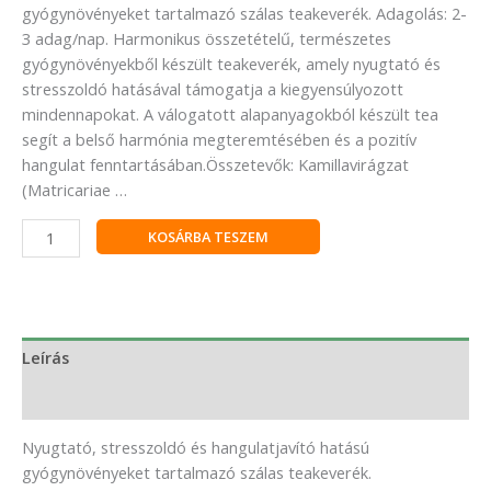
gyógynövényeket tartalmazó szálas teakeverék. Adagolás: 2-
3 adag/nap. Harmonikus összetételű, természetes
gyógynövényekből készült teakeverék, amely nyugtató és
stresszoldó hatásával támogatja a kiegyensúlyozott
mindennapokat. A válogatott alapanyagokból készült tea
segít a belső harmónia megteremtésében és a pozitív
hangulat fenntartásában.Összetevők: Kamillavirágzat
(Matricariae …
KOSÁRBA TESZEM
Leírás
Vélemények (0)
Nyugtató, stresszoldó és hangulatjavító hatású
gyógynövényeket tartalmazó szálas teakeverék.