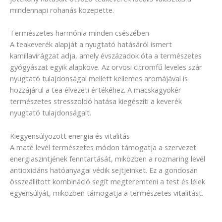
mindennapi rohanás közepette.
Természetes harmónia minden csészében
A teakeverék alapját a nyugtató hatásáról ismert
kamillavirágzat adja, amely évszázadok óta a természetes
gyógyászat egyik alapköve. Az orvosi citromfű leveles szár
nyugtató tulajdonságai mellett kellemes aromájával is
hozzájárul a tea élvezeti értékéhez. A macskagyökér
természetes stresszoldó hatása kiegészíti a keverék
nyugtató tulajdonságait.
Kiegyensúlyozott energia és vitalitás
A maté levél természetes módon támogatja a szervezet
energiaszintjének fenntartását, miközben a rozmaring levél
antioxidáns hatóanyagai védik sejtjeinket. Ez a gondosan
összeállított kombináció segít megteremteni a test és lélek
egyensúlyát, miközben támogatja a természetes vitalitást.