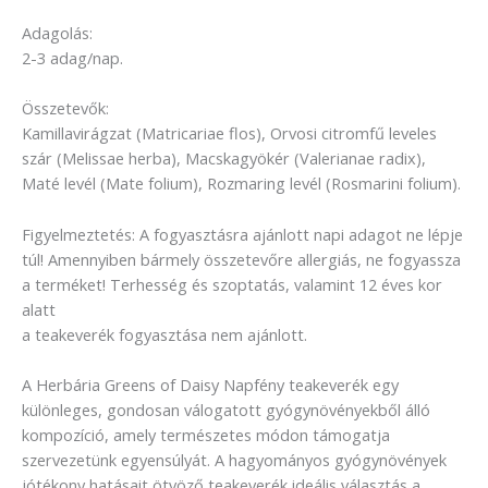
Adagolás:
2-3 adag/nap.
Összetevők:
Kamillavirágzat (Matricariae flos), Orvosi citromfű leveles
szár (Melissae herba), Macskagyökér (Valerianae radix),
Maté levél (Mate folium), Rozmaring levél (Rosmarini folium).
Figyelmeztetés: A fogyasztásra ajánlott napi adagot ne lépje
túl! Amennyiben bármely összetevőre allergiás, ne fogyassza
a terméket! Terhesség és szoptatás, valamint 12 éves kor
alatt
a teakeverék fogyasztása nem ajánlott.
A Herbária Greens of Daisy Napfény teakeverék egy
különleges, gondosan válogatott gyógynövényekből álló
kompozíció, amely természetes módon támogatja
szervezetünk egyensúlyát. A hagyományos gyógynövények
jótékony hatásait ötvöző teakeverék ideális választás a