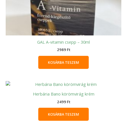
GAL A-vitamin csepp – 30ml
2989
Ft
KOSÁRBA TESZEM
Herbária Bano körömvirág krém
2499
Ft
KOSÁRBA TESZEM