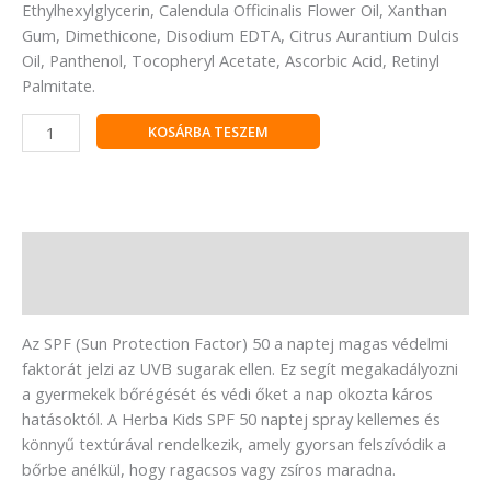
Ethylhexylglycerin, Calendula Officinalis Flower Oil, Xanthan
Gum, Dimethicone, Disodium EDTA, Citrus Aurantium Dulcis
Oil, Panthenol, Tocopheryl Acetate, Ascorbic Acid, Retinyl
Palmitate.
KOSÁRBA TESZEM
Leírás
Vélemények (0)
Az SPF (Sun Protection Factor) 50 a naptej magas védelmi
faktorát jelzi az UVB sugarak ellen. Ez segít megakadályozni
a gyermekek bőrégését és védi őket a nap okozta káros
hatásoktól. A Herba Kids SPF 50 naptej spray kellemes és
könnyű textúrával rendelkezik, amely gyorsan felszívódik a
bőrbe anélkül, hogy ragacsos vagy zsíros maradna.