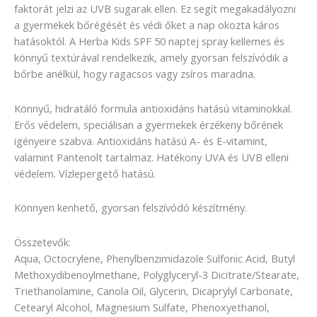
faktorát jelzi az UVB sugarak ellen. Ez segít megakadályozni
a gyermekek bőrégését és védi őket a nap okozta káros
hatásoktól. A Herba Kids SPF 50 naptej spray kellemes és
könnyű textúrával rendelkezik, amely gyorsan felszívódik a
bőrbe anélkül, hogy ragacsos vagy zsíros maradna.
Könnyű, hidratáló formula antioxidáns hatású vitaminokkal.
Erős védelem, speciálisan a gyermekek érzékeny bőrének
igényeire szabva. Antioxidáns hatású A- és E-vitamint,
valamint Pantenolt tartalmaz. Hatékony UVA és UVB elleni
védelem. Vízlepergető hatású.
Könnyen kenhető, gyorsan felszívódó készítmény.
Összetevők:
Aqua, Octocrylene, Phenylbenzimidazole Sulfonic Acid, Butyl
Methoxydibenoylmethane, Polyglyceryl-3 Dicitrate/Stearate,
Triethanolamine, Canola Oil, Glycerin, Dicaprylyl Carbonate,
Cetearyl Alcohol, Magnesium Sulfate, Phenoxyethanol,