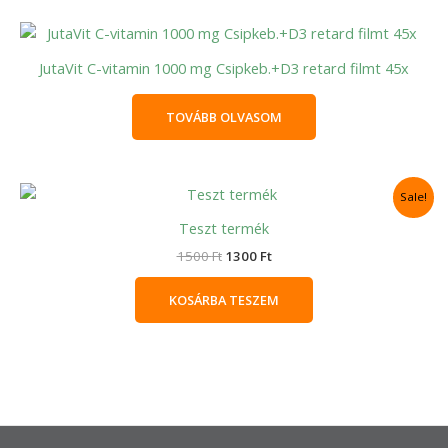
JutaVit C-vitamin 1000 mg Csipkeb.+D3 retard filmt 45x
TOVÁBB OLVASOM
Original
Current
Sale!
price
price
was:
is:
Teszt termék
1500 Ft.
1300 Ft.
1500
Ft
1300
Ft
KOSÁRBA TESZEM