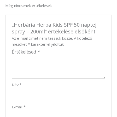
Még nincsenek értékelések.
„Herbária Herba Kids SPF 50 naptej
spray – 200ml” értékelése elsőként
Az e-mail címet nem tesszük közzé.
A kötelező
mezőket
*
karakterrel jelöltük
Értékelésed
*
Név
*
E-mail
*