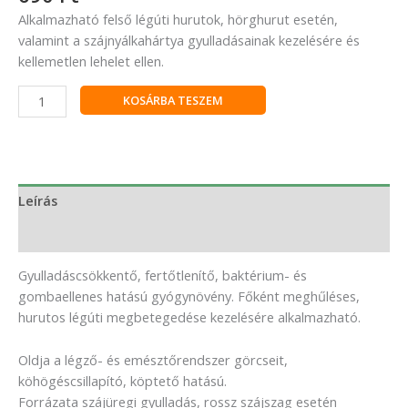
Alkalmazható felső légúti hurutok, hörghurut esetén,
valamint a szájnyálkahártya gyulladásainak kezelésére és
kellemetlen lehelet ellen.
KOSÁRBA TESZEM
Leírás
Vélemények (0)
Gyulladáscsökkentő, fertőtlenítő, baktérium- és
gombaellenes hatású gyógynövény. Főként meghűléses,
hurutos légúti megbetegedése kezelésére alkalmazható.
Oldja a légző- és emésztőrendszer görcseit,
köhögéscsillapító, köptető hatású.
Forrázata szájüregi gyulladás, rossz szájszag esetén