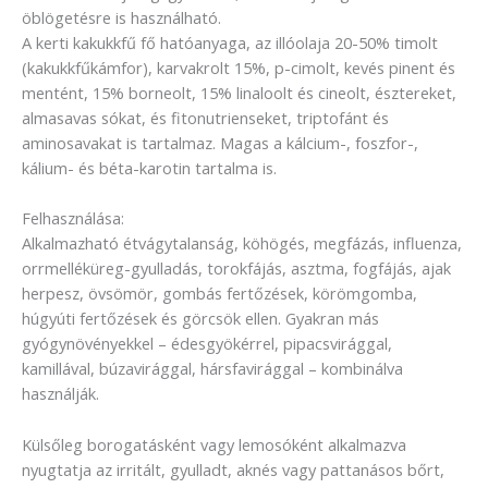
öblögetésre is használható.
A kerti kakukkfű fő hatóanyaga, az illóolaja 20-50% timolt
(kakukkfűkámfor), karvakrolt 15%, p-cimolt, kevés pinent és
mentént, 15% borneolt, 15% linaloolt és cineolt, észtereket,
almasavas sókat, és fitonutrienseket, triptofánt és
aminosavakat is tartalmaz. Magas a kálcium-, foszfor-,
kálium- és béta-karotin tartalma is.
Felhasználása:
Alkalmazható étvágytalanság, köhögés, megfázás, influenza,
orrmelléküreg-gyulladás, torokfájás, asztma, fogfájás, ajak
herpesz, övsömör, gombás fertőzések, körömgomba,
húgyúti fertőzések és görcsök ellen. Gyakran más
gyógynövényekkel – édesgyökérrel, pipacsvirággal,
kamillával, búzavirággal, hársfavirággal – kombinálva
használják.
Külsőleg borogatásként vagy lemosóként alkalmazva
nyugtatja az irritált, gyulladt, aknés vagy pattanásos bőrt,