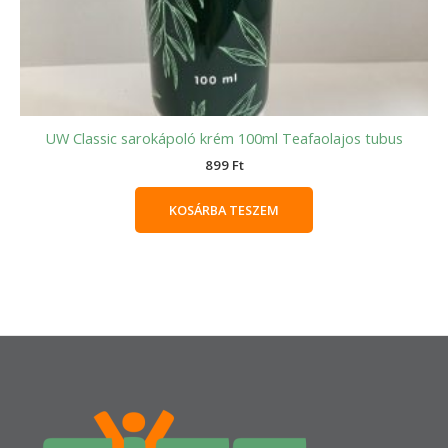
UW Classic sarokápoló krém 100ml Teafaolajos tubus
899
Ft
KOSÁRBA TESZEM