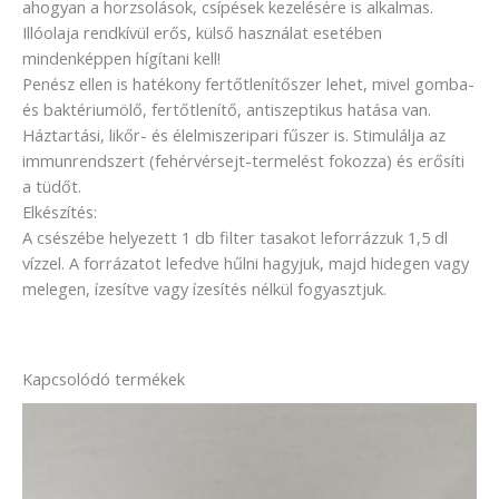
ahogyan a horzsolások, csípések kezelésére is alkalmas.
Illóolaja rendkívül erős, külső használat esetében
mindenképpen hígítani kell!
Penész ellen is hatékony fertőtlenítőszer lehet, mivel gomba-
és baktériumölő, fertőtlenítő, antiszeptikus hatása van.
Háztartási, likőr- és élelmiszeripari fűszer is. Stimulálja az
immunrendszert (fehérvérsejt-termelést fokozza) és erősíti
a tüdőt.
Elkészítés:
A csészébe helyezett 1 db filter tasakot leforrázzuk 1,5 dl
vízzel. A forrázatot lefedve hűlni hagyjuk, majd hidegen vagy
melegen, ízesítve vagy ízesítés nélkül fogyasztjuk.
Kapcsolódó termékek