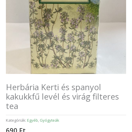
Herbária Kerti és spanyol
kakukkfű levél és virág filteres
tea
Kategóriák:
Egyéb
,
Gyógyteák
690
Ft