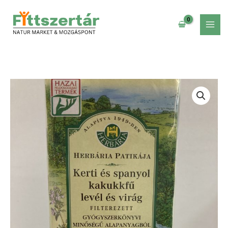
Skip
spanyol
to
kakukkfű
content
levél
és
virág
filteres
tea
Herbária
mennyiség
Kerti
és
spanyol
kakukkfű
levél
és
virág
filteres
tea
mennyiség