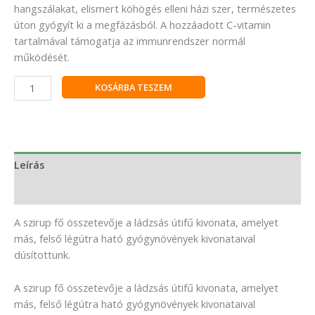
hangszálakat, elismert köhögés elleni házi szer, természetes
úton gyógyít ki a megfázásból. A hozzáadott C-vitamin
tartalmával támogatja az immunrendszer normál
működését.
KOSÁRBA TESZEM
Leírás
Vélemények (0)
A szirup fő összetevője a ládzsás útifű kivonata, amelyet
más, felső légútra ható gyógynövények kivonataival
dúsítottunk.
A szirup fő összetevője a ládzsás útifű kivonata, amelyet
más, felső légútra ható gyógynövények kivonataival