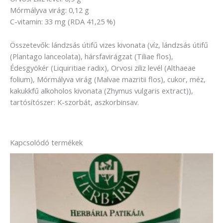
Mórmályva virág: 0,12 g
C-vitamin: 33 mg (RDA 41,25 %)
Összetevők: lándzsás útifű vizes kivonata (víz, lándzsás útifű
(Plantago lanceolata), hársfavirágzat (Tiliae flos),
Édesgyökér (Liquiritiae radix), Orvosi ziliz levél (Althaeae
folium), Mórmályva virág (Malvae mazritii flos), cukor, méz,
kakukkfű alkoholos kivonata (Zhymus vulgaris extract)),
tartósítószer: K-szorbát, aszkorbinsav.
Kapcsolódó termékek