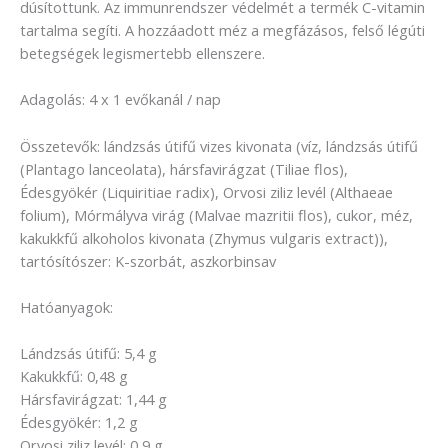
dúsítottunk. Az immunrendszer védelmét a termék C-vitamin
tartalma segíti. A hozzáadott méz a megfázásos, felső légúti
betegségek legismertebb ellenszere.
Adagolás: 4 x 1 evőkanál / nap
Összetevők: lándzsás útifű vizes kivonata (víz, lándzsás útifű
(Plantago lanceolata), hársfavirágzat (Tiliae flos),
Édesgyökér (Liquiritiae radix), Orvosi ziliz levél (Althaeae
folium), Mórmályva virág (Malvae mazritii flos), cukor, méz,
kakukkfű alkoholos kivonata (Zhymus vulgaris extract)),
tartósítószer: K-szorbát, aszkorbinsav
Hatóanyagok:
Lándzsás útifű: 5,4 g
Kakukkfű: 0,48 g
Hársfavirágzat: 1,44 g
Édesgyökér: 1,2 g
Orvosi ziliz levél: 0,9 g