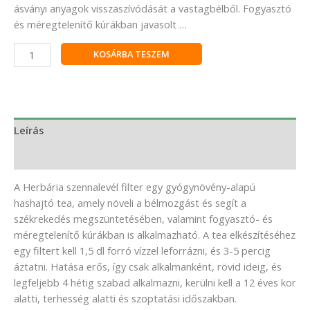
ásványi anyagok visszaszívódását a vastagbélből. Fogyasztó
és méregtelenítő kúrákban javasolt …
KOSÁRBA TESZEM
Leírás
Vélemények (0)
A Herbária szennalevél filter egy gyógynövény-alapú
hashajtó tea, amely növeli a bélmozgást és segít a
székrekedés megszüntetésében, valamint fogyasztó- és
méregtelenítő kúrákban is alkalmazható. A tea elkészítéséhez
egy filtert kell 1,5 dl forró vízzel leforrázni, és 3-5 percig
áztatni. Hatása erős, így csak alkalmanként, rövid ideig, és
legfeljebb 4 hétig szabad alkalmazni, kerülni kell a 12 éves kor
alatti, terhesség alatti és szoptatási időszakban.