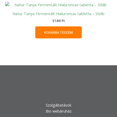
Natur Tanya Fermentált Hialuronsav tabletta – 30db
5180
Ft
KOSÁRBA TESZEM
Szolgáltatások
Bio webáruház