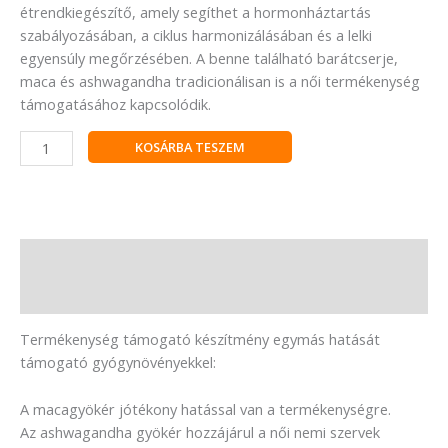
étrendkiegészítő, amely segíthet a hormonháztartás
szabályozásában, a ciklus harmonizálásában és a lelki
egyensúly megőrzésében. A benne található barátcserje,
maca és ashwagandha tradicionálisan is a női termékenység
támogatásához kapcsolódik.
KOSÁRBA TESZEM
Leírás
Vélemények (0)
Termékenység támogató készítmény egymás hatását
támogató gyógynövényekkel:
A macagyökér jótékony hatással van a termékenységre.
Az ashwagandha gyökér hozzájárul a női nemi szervek