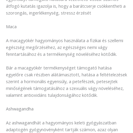
átfogó kutatás igazolja is, hogy a barátcserje csökkentheti a
szorongás, ingerlékenység, stressz érzését
Maca
A macagyökér hagyományos használata a fizikai és szellemi
egészség megőrzéséhez, az egészséges nemi vágy
fenntartásához és a termékenység növeléséhez kötődik.
Bár a macagyökér termékenységet támogató hatása
egyelőre csak részben alátámasztott, hatása a feltételezések
szerint a hormonális egyensúly, a petefészek, petesejtek
minőségének támogatásához a szexuális vágy növeléséhez,
valamint antioxidáns tulajdonságához kötődik.
Ashwagandha
Az ashwagandhát a hagyományos keleti gyógyászatban
adaptogén gyógynövényként tartják számon, azaz olyan