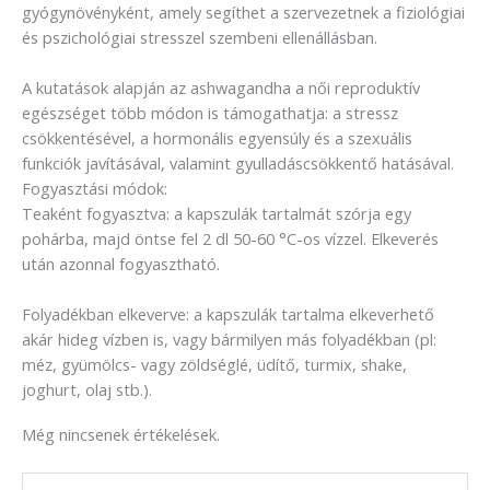
gyógynövényként, amely segíthet a szervezetnek a fiziológiai
és pszichológiai stresszel szembeni ellenállásban.
A kutatások alapján az ashwagandha a női reproduktív
egészséget több módon is támogathatja: a stressz
csökkentésével, a hormonális egyensúly és a szexuális
funkciók javításával, valamint gyulladáscsökkentő hatásával.
Fogyasztási módok:
Teaként fogyasztva: a kapszulák tartalmát szórja egy
pohárba, majd öntse fel 2 dl 50-60 °C-os vízzel. Elkeverés
után azonnal fogyasztható.
Folyadékban elkeverve: a kapszulák tartalma elkeverhető
akár hideg vízben is, vagy bármilyen más folyadékban (pl:
méz, gyümölcs- vagy zöldséglé, üdítő, turmix, shake,
joghurt, olaj stb.).
Még nincsenek értékelések.