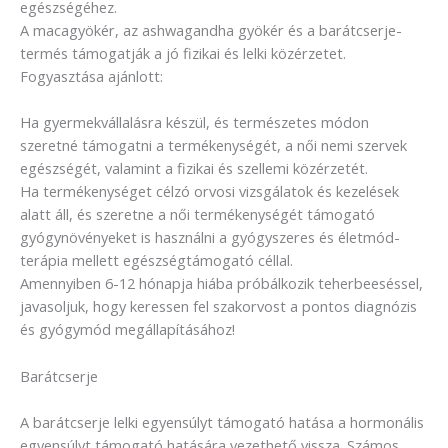
egészségéhez.
A macagyökér, az ashwagandha gyökér és a barátcserje-
termés támogatják a jó fizikai és lelki közérzetet.
Fogyasztása ajánlott:
Ha gyermekvállalásra készül, és természetes módon
szeretné támogatni a termékenységét, a női nemi szervek
egészségét, valamint a fizikai és szellemi közérzetét.
Ha termékenységet célzó orvosi vizsgálatok és kezelések
alatt áll, és szeretne a női termékenységét támogató
gyógynövényeket is használni a gyógyszeres és életmód-
terápia mellett egészségtámogató céllal.
Amennyiben 6-12 hónapja hiába próbálkozik teherbeeséssel,
javasoljuk, hogy keressen fel szakorvost a pontos diagnózis
és gyógymód megállapításához!
Barátcserje
A barátcserje lelki egyensúlyt támogató hatása a hormonális
egyensúlyt támogató hatására vezethető vissza. Számos