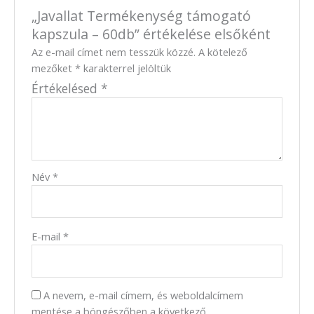
„Javallat Termékenység támogató
kapszula – 60db” értékelése elsőként
Az e-mail címet nem tesszük közzé.
A kötelező
mezőket
*
karakterrel jelöltük
Értékelésed
*
Név
*
E-mail
*
A nevem, e-mail címem, és weboldalcímem
mentése a böngészőben a következő