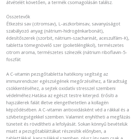
átvételét követően, a termék csomagolásán találsz.
Összetevők
Étkezési sav (citromsav), L-aszkorbinsav, savanyúságot
szabályozó anyag (nátrium-hidrogénkarbonát),
édesítőszerek (szorbit, nátrium-szacharinát, aceszulfám-K),
tabletta tömegnövelő szer (polietilénglikol), természetes
citrom aroma, természetes színezék (nátrium riboflavin-5-
foszfát
A C-vitamin pezsgőtabletta hatékony segítség az
immunrendszer egészségének megőrzéséhez, a fáradtság
csökkentéséhez, a sejtek oxidatív stresszel szembeni
védelméhez.Hatása az egészt testre kiterjed. Erősíti a
hajszálerek falát illetve elengethetetlen a kollagén
képződésében. A C-vitamin antioxidásként véd a rákkal és a
szívbetegségekkel szemben. Valamint enyhítheti a megfázás
tüneteit és rövidítheti a lefolyását. Sokan könnyű bevételük
miatt a pezsgőtabláttákat részesítik előnyben, a
tablettákkal, kapszulákkal szemben, plusz így nem csak a