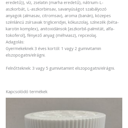
eredetű)), víz, zselatin (marha eredetű), nátrium-L-
aszkorbát, L-aszkorbinsav, savanyúságot szabályozó
anyagok (almasav, citromsav), aroma (banán), közepes
szénláncú zsírsavak trigliceridjei, kókuszolaj, színezék (béta-
karotin komplex), anitoxidánsok [aszkorbil-palmitát, alfa-
tokoferol], fényező anyag (méhviasz), repceolaj.
Adagolás:
Gyermekeknek 3 éves kortól: 1 vagy 2 gumivitamin
elszopogatni/elrágni.
Felnőtteknek: 3 vagy 5 gumivitamint elszopogatni/elrágni.
Kapcsolódó termékek