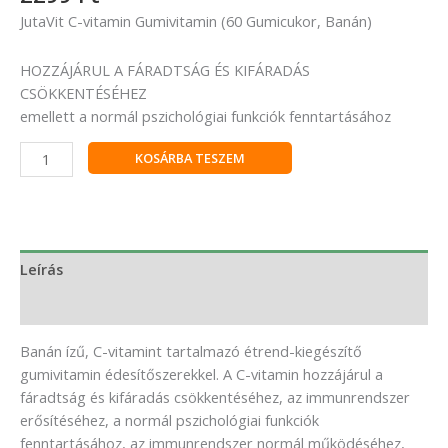
JutaVit C-vitamin Gumivitamin (60 Gumicukor, Banán)
HOZZÁJÁRUL A FÁRADTSÁG ÉS KIFÁRADÁS
CSÖKKENTÉSÉHEZ
emellett a normál pszichológiai funkciók fenntartásához
KOSÁRBA TESZEM
Leírás
Vélemények (0)
Banán ízű, C-vitamint tartalmazó étrend-kiegészítő
gumivitamin édesítőszerekkel. A C-vitamin hozzájárul a
fáradtság és kifáradás csökkentéséhez, az immunrendszer
erősítéséhez, a normál pszichológiai funkciók
fenntartásához, az immunrendszer normál működéséhez,