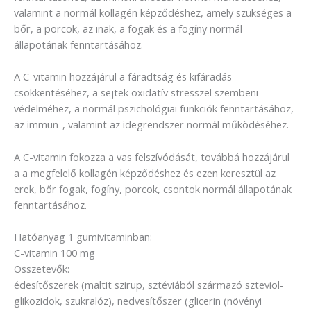
valamint a normál kollagén képződéshez, amely szükséges a
bőr, a porcok, az inak, a fogak és a fogíny normál
állapotának fenntartásához.
A C-vitamin hozzájárul a fáradtság és kifáradás
csökkentéséhez, a sejtek oxidatív stresszel szembeni
védelméhez, a normál pszichológiai funkciók fenntartásához,
az immun-, valamint az idegrendszer normál működéséhez.
A C-vitamin fokozza a vas felszívódását, továbbá hozzájárul
a a megfelelő kollagén képződéshez és ezen keresztül az
erek, bőr fogak, fogíny, porcok, csontok normál állapotának
fenntartásához.
Hatóanyag 1 gumivitaminban:
C-vitamin 100 mg
Összetevők:
édesítőszerek (maltit szirup, sztéviából származó szteviol-
glikozidok, szukralóz), nedvesítőszer (glicerin (növényi