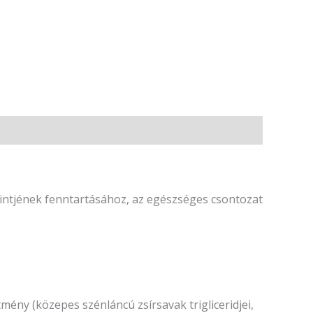
zintjének fenntartásához, az egészséges csontozat
tmény (közepes szénláncú zsírsavak trigliceridjei,