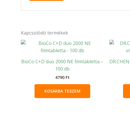
Kapcsolódó termékek
BioCo C+D duo 2000 NE filmtabletta –
DR.CHEN 
100 db
4790
Ft
KOSÁRBA TESZEM