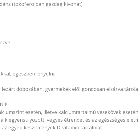
xidáns (tokoferolban gazdag kivonat).
ezve.
kkal, egészben lenyelni.
 lezárt dobozában, gyermekek elől gondosan elzárva tárol
úl!
alciumszint esetén, illetve kalciumtartalmú vesekövek esetén
 a kiegyensúlyozott, vegyes étrendet és az egészséges élet
i az egyéb készítmények D-vitamin tartalmát.