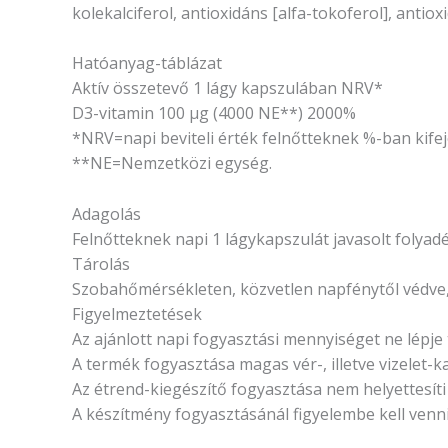
kolekalciferol, antioxidáns [alfa-tokoferol], antio
Hatóanyag-táblázat
Aktív összetevő 1 lágy kapszulában NRV*
D3-vitamin 100 µg (4000 NE**) 2000%
*NRV=napi beviteli érték felnőtteknek %-ban kifej
**NE=Nemzetközi egység.
Adagolás
Felnőtteknek napi 1 lágykapszulát javasolt folyadé
Tárolás
Szobahőmérsékleten, közvetlen napfénytől védve,
Figyelmeztetések
Az ajánlott napi fogyasztási mennyiséget ne lépje t
A termék fogyasztása magas vér-, illetve vizelet-k
Az étrend-kiegészítő fogyasztása nem helyettesíti
A készítmény fogyasztásánál figyelembe kell venn