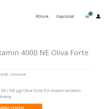
4000
NE
Oliva
Rólunk
Kapcsolat
Forte
lágykapszula
mennyiség
itamin 4000 NE Oliva Forte
a
zítők
,
Vitaminok
 NE (100 µg) Olíva Forte D3-vitamin tartalmú
ítmény.
SÁRBA TESZEM