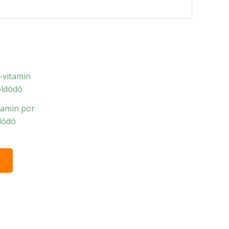
tamin por
dódó