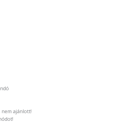
andó
 nem ajánlott!
módot!