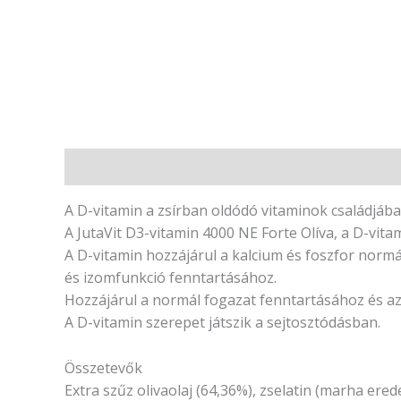
Leírás
Vélemények (0)
A D-vitamin a zsírban oldódó vitaminok családjába 
A JutaVit D3-vitamin 4000 NE Forte Olíva, a D-vita
A D-vitamin hozzájárul a kalcium és foszfor norm
és izomfunkció fenntartásához.
Hozzájárul a normál fogazat fenntartásához és 
A D-vitamin szerepet játszik a sejtosztódásban.
Összetevők
Extra szűz olivaolaj (64,36%), zselatin (marha ered