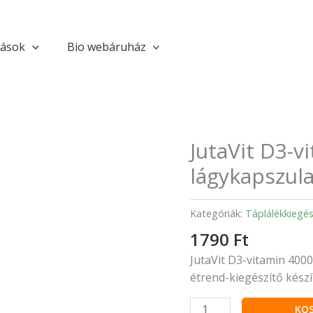
tások
Bio webáruház
JutaVit D3-v
JutaVit
D3-
lágykapszul
vitamin
4000
Kategóriák:
Táplálékkiegés
NE
Oliva
1790
Ft
Forte
JutaVit D3-vitamin 4000
lágykapszula
étrend-kiegészítő kész
mennyiség
KO