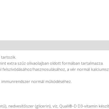
tartozik.
mint extra szűz olívaolajban oldott formában tartalmazza.
ál felszívódásához/hasznosulásához, a vér normál kalciums
az immunrendszer normál működéséhez.
etű), nedvesítőszer (glicerin), víz, Quali®-D D3-vitamin készí