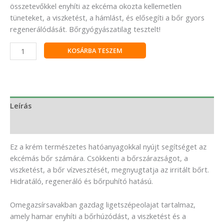
összetevőkkel enyhíti az ekcéma okozta kellemetlen
tüneteket, a viszketést, a hámlást, és elősegíti a bőr gyors
regenerálódását. Bőrgyógyászatilag tesztelt!
KOSÁRBA TESZEM
Leírás
Vélemények (0)
Ez a krém természetes hatóanyagokkal nyújt segítséget az
ekcémás bőr számára. Csökkenti a bőrszárazságot, a
viszketést, a bőr vízvesztését, megnyugtatja az irritált bőrt.
Hidratáló, regeneráló és bőrpuhító hatású.
Omegazsírsavakban gazdag ligetszépeolajat tartalmaz,
amely hamar enyhíti a bőrhúzódást, a viszketést és a