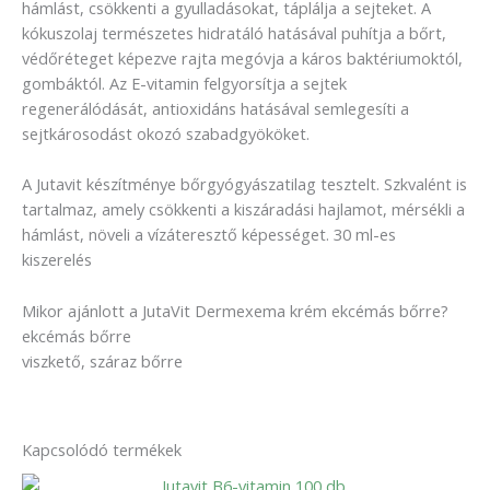
hámlást, csökkenti a gyulladásokat, táplálja a sejteket. A
kókuszolaj természetes hidratáló hatásával puhítja a bőrt,
védőréteget képezve rajta megóvja a káros baktériumoktól,
gombáktól. Az E-vitamin felgyorsítja a sejtek
regenerálódását, antioxidáns hatásával semlegesíti a
sejtkárosodást okozó szabadgyököket.
A Jutavit készítménye bőrgyógyászatilag tesztelt. Szkvalént is
tartalmaz, amely csökkenti a kiszáradási hajlamot, mérsékli a
hámlást, növeli a vízáteresztő képességet. 30 ml-es
kiszerelés
Mikor ajánlott a JutaVit Dermexema krém ekcémás bőrre?
ekcémás bőrre
viszkető, száraz bőrre
Kapcsolódó termékek