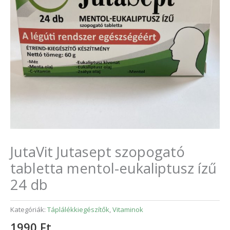
JutaVit Jutasept szopogató
tabletta mentol-eukaliptusz ízű
24 db
Kategóriák:
Táplálékkiegészítők
,
Vitaminok
1990
Ft