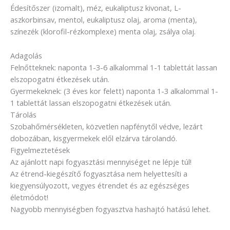
Édesítőszer (izomalt), méz, eukaliptusz kivonat, L-
aszkorbinsav, mentol, eukaliptusz olaj, aroma (menta),
színezék (klorofil-rézkomplexe) menta olaj, zsálya olaj.
Adagolás
Felnőtteknek: naponta 1-3-6 alkalommal 1-1 tablettát lassan
elszopogatni étkezések után.
Gyermekeknek: (3 éves kor felett) naponta 1-3 alkalommal 1-
1 tablettát lassan elszopogatni étkezések után.
Tárolás
Szobahőmérsékleten, közvetlen napfénytől védve, lezárt
dobozában, kisgyermekek elől elzárva tárolandó.
Figyelmeztetések
Az ajánlott napi fogyasztási mennyiséget ne lépje túl!
Az étrend-kiegészítő fogyasztása nem helyettesíti a
kiegyensúlyozott, vegyes étrendet és az egészséges
életmódot!
Nagyobb mennyiségben fogyasztva hashajtó hatású lehet.