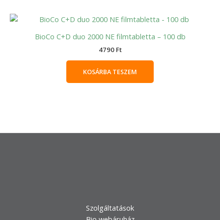
BioCo C+D duo 2000 NE filmtabletta – 100 db
4790
Ft
KOSÁRBA TESZEM
Szolgáltatások
Bio webáruház