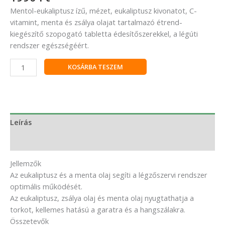
Mentol-eukaliptusz ízű, mézet, eukaliptusz kivonatot, C-
vitamint, menta és zsálya olajat tartalmazó étrend-
kiegészítő szopogató tabletta édesítőszerekkel, a légúti
rendszer egészségéért.
KOSÁRBA TESZEM
Leírás
Vélemények (0)
Jellemzők
Az eukaliptusz és a menta olaj segíti a légzőszervi rendszer
optimális működését.
Az eukaliptusz, zsálya olaj és menta olaj nyugtathatja a
torkot, kellemes hatású a garatra és a hangszálakra.
Összetevők