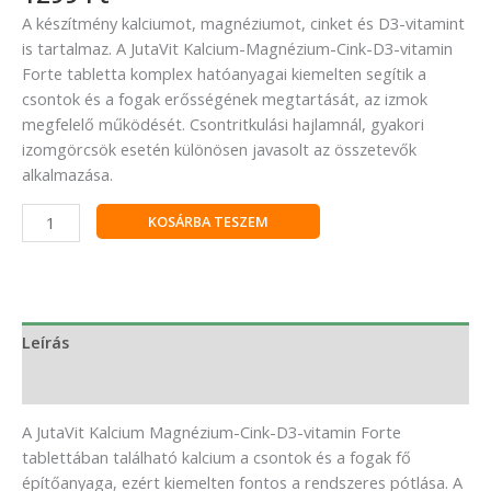
A készítmény kalciumot, magnéziumot, cinket és D3-vitamint
is tartalmaz. A JutaVit Kalcium-Magnézium-Cink-D3-vitamin
Forte tabletta komplex hatóanyagai kiemelten segítik a
csontok és a fogak erősségének megtartását, az izmok
megfelelő működését. Csontritkulási hajlamnál, gyakori
izomgörcsök esetén különösen javasolt az összetevők
alkalmazása.
KOSÁRBA TESZEM
Leírás
Vélemények (0)
A JutaVit Kalcium Magnézium-Cink-D3-vitamin Forte
tablettában található kalcium a csontok és a fogak fő
építőanyaga, ezért kiemelten fontos a rendszeres pótlása. A