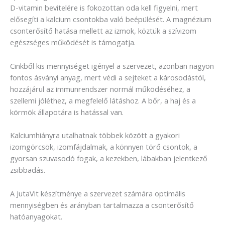
D-vitamin bevitelére is fokozottan oda kell figyelni, mert
elősegíti a kalcium csontokba való beépülését. A magnézium
csonterősítő hatása mellett az izmok, köztük a szívizom
egészséges működését is támogatja.
Cinkből kis mennyiséget igényel a szervezet, azonban nagyon
fontos ásványi anyag, mert védi a sejteket a károsodástól,
hozzájárul az immunrendszer normál működéséhez, a
szellemi jóléthez, a megfelelő látáshoz. A bőr, a haj és a
körmök állapotára is hatással van.
Kalciumhiányra utalhatnak többek között a gyakori
izomgörcsök, izomfájdalmak, a könnyen törő csontok, a
gyorsan szuvasodó fogak, a kezekben, lábakban jelentkező
zsibbadás.
A JutaVit készítménye a szervezet számára optimális
mennyiségben és arányban tartalmazza a csonterősítő
hatóanyagokat.