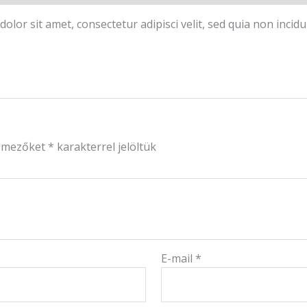
olor sit amet, consectetur adipisci velit, sed quia non inc
ő mezőket
*
karakterrel jelöltük
E-mail
*