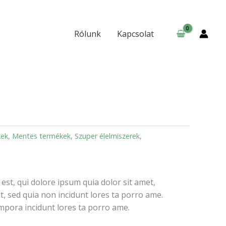
Rólunk
Kapcsolat
kek
,
Mentes termékek
,
Szuper élelmiszerek
,
st, qui dolore ipsum quia dolor sit amet,
it, sed quia non incidunt lores ta porro ame.
pora incidunt lores ta porro ame.