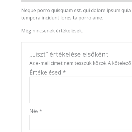
Neque porro quisquam est, qui dolore ipsum quia d
tempora incidunt lores ta porro ame.
Még nincsenek értékelések.
„Liszt” értékelése elsőként
Az e-mail címet nem tesszük közzé.
A kötelez
Értékelésed
*
Név
*