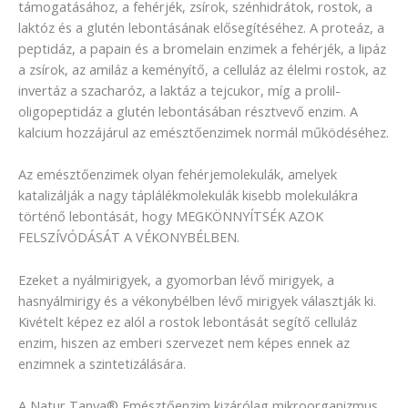
támogatásához, a fehérjék, zsírok, szénhidrátok, rostok, a
laktóz és a glutén lebontásának elősegítéséhez. A proteáz, a
peptidáz, a papain és a bromelain enzimek a fehérjék, a lipáz
a zsírok, az amiláz a keményítő, a celluláz az élelmi rostok, az
invertáz a szacharóz, a laktáz a tejcukor, míg a prolil-
oligopeptidáz a glutén lebontásában résztvevő enzim. A
kalcium hozzájárul az emésztőenzimek normál működéséhez.
Az emésztőenzimek olyan fehérjemolekulák, amelyek
katalizálják a nagy táplálékmolekulák kisebb molekulákra
történő lebontását, hogy MEGKÖNNYÍTSÉK AZOK
FELSZÍVÓDÁSÁT A VÉKONYBÉLBEN.
Ezeket a nyálmirigyek, a gyomorban lévő mirigyek, a
hasnyálmirigy és a vékonybélben lévő mirigyek választják ki.
Kivételt képez ez alól a rostok lebontását segítő celluláz
enzim, hiszen az emberi szervezet nem képes ennek az
enzimnek a szintetizálására.
A Natur Tanya® Emésztőenzim kizárólag mikroorganizmus