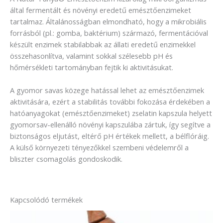
által fermentált és növényi eredetű emésztőenzimeket
tartalmaz. Általánosságban elmondható, hogy a mikrobiális
forrásból (pl.: gomba, baktérium) származó, fermentációval
készült enzimek stabilabbak az állati eredetű enzimekkel
összehasonlítva, valamint sokkal szélesebb pH és
hőmérsékleti tartományban fejtik ki aktivitásukat.
A gyomor savas közege hatással lehet az emésztőenzimek
aktivitására, ezért a stabilitás további fokozása érdekében a
hatóanyagokat (emésztőenzimeket) zselatin kapszula helyett
gyomorsav-ellenálló növényi kapszulába zártuk, így segítve a
biztonságos eljutást, eltérő pH értékek mellett, a bélflóráig.
A külső környezeti tényezőkkel szembeni védelemről a
bliszter csomagolás gondoskodik.
Kapcsolódó termékek