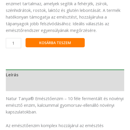
enzimet tartalmaz, amelyek segítik a fehérjék, zsírok,
szénhidrátok, rostok, laktóz és glutén lebontását. A termék
hatékonyan támogatja az emésztést, hozzájárulva a
tápanyagok jobb felszívódásához. Ideális választás az
emésztőrendszer egyensúlyának megőrzésére.
KOSÁRBA TESZEM
Leírás
Vélemények (0)
Natur Tanya® Emésztőenzim – 10 féle fermentált és növényi
emésztő enzim, kalciummal gyomorsav-ellenálló növényi
kapszulatokban.
Az emésztőenzim komplex hozzájárul az emésztés