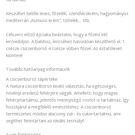
Készülhet belőle leves, főzelék, szendvicskrém, hagyományos
mediterrán „humusz-krém”, töltelék… stb.
Célszerü előző éjszaka beáztatni, hogy a főzési idő
lerövidüljön. A babhoz, lencséhez hasonlóan készíthető el. 1
csésze csicseriborsó 4 csésze vízben főzve. Az áztatólevet
kiönteni!
További hatóanyag információk
A csicseriborsó tápértéke
A Natura csicseriborsó kiváló választás, ha egészséges,
növényi eredetű fehérjére vágyik. Amellett, hogy magas
fehérjetartalmú, jelentős mennyiségű rostot is tartalmaz, így
hozzájárul a megfelelő emésztéshez. A csicseriborsó
természetes módon alacsony zsír- és cukortartalmú, ami
segíthet fenntartani az ideális testsúlyt.
A vas fontossága