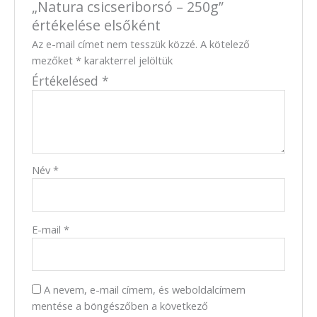
„Natura csicseriborsó – 250g”
értékelése elsőként
Az e-mail címet nem tesszük közzé.
A kötelező
mezőket
*
karakterrel jelöltük
Értékelésed
*
Név
*
E-mail
*
A nevem, e-mail címem, és weboldalcímem
mentése a böngészőben a következő