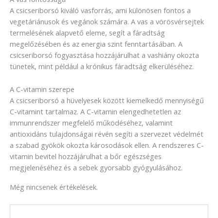
A csicseriborsó kiváló vasforrás, ami különösen fontos a
vegetáriánusok és vegánok számára. A vas a vörösvérsejtek
termelésének alapvető eleme, segít a fáradtság
megelőzésében és az energia szint fenntartásában. A
csicseriborsó fogyasztása hozzájárulhat a vashiány okozta
tünetek, mint például a krónikus fáradtság elkerüléséhez.
A C-vitamin szerepe
A csicseriborsó a hüvelyesek között kiemelkedő mennyiségű
C-vitamint tartalmaz. A C-vitamin elengedhetetlen az
immunrendszer megfelelő működéséhez, valamint
antioxidáns tulajdonságai révén segíti a szervezet védelmét
a szabad gyökök okozta károsodások ellen. A rendszeres C-
vitamin bevitel hozzájárulhat a bőr egészséges
megjelenéséhez és a sebek gyorsabb gyógyulásához.
Még nincsenek értékelések.