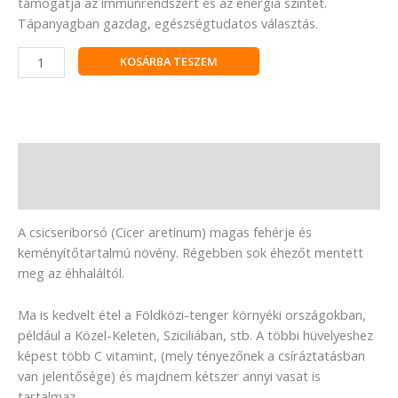
támogatja az immunrendszert és az energia szintet.
Tápanyagban gazdag, egészségtudatos választás.
KOSÁRBA TESZEM
Leírás
Vélemények (0)
A csicseriborsó (Cicer aretinum) magas fehérje és
keményítőtartalmú növény. Régebben sok éhezőt mentett
meg az éhhaláltól.
Ma is kedvelt étel a Földközi-tenger környéki országokban,
például a Közel-Keleten, Sziciliában, stb. A többi hüvelyeshez
képest több C vitamint, (mely tényezőnek a csíráztatásban
van jelentősége) és majdnem kétszer annyi vasat is
tartalmaz.