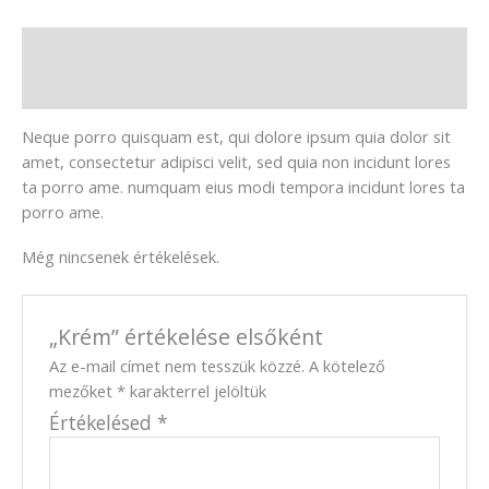
Leírás
Vélemények (0)
Neque porro quisquam est, qui dolore ipsum quia dolor sit
amet, consectetur adipisci velit, sed quia non incidunt lores
ta porro ame. numquam eius modi tempora incidunt lores ta
porro ame.
Még nincsenek értékelések.
„Krém” értékelése elsőként
Az e-mail címet nem tesszük közzé.
A kötelező
mezőket
*
karakterrel jelöltük
Értékelésed
*