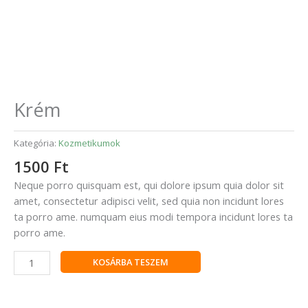
Krém
Kategória:
Kozmetikumok
1500
Ft
Neque porro quisquam est, qui dolore ipsum quia dolor sit
amet, consectetur adipisci velit, sed quia non incidunt lores
ta porro ame. numquam eius modi tempora incidunt lores ta
porro ame.
KOSÁRBA TESZEM