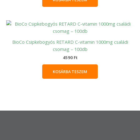
BioCo Csipkebogyós RETARD C-vitamin 1000mg családi
csomag – 100db
4590
Ft
KOSÁRBA TESZEM