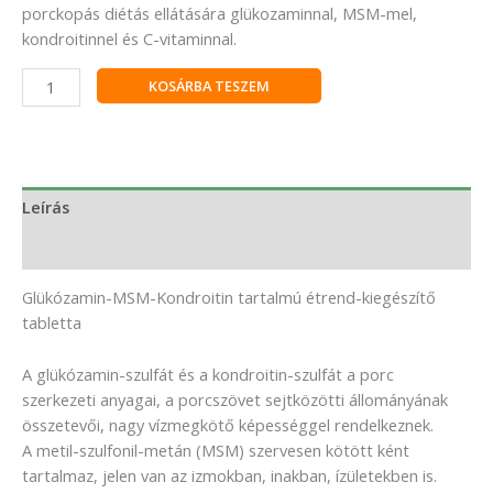
porckopás diétás ellátására glükozaminnal, MSM-mel,
kondroitinnel és C-vitaminnal.
KOSÁRBA TESZEM
Leírás
Vélemények (0)
Glükózamin-MSM-Kondroitin tartalmú étrend-kiegészítő
tabletta
A glükózamin-szulfát és a kondroitin-szulfát a porc
szerkezeti anyagai, a porcszövet sejtközötti állományának
összetevői, nagy vízmegkötő képességgel rendelkeznek.
A metil-szulfonil-metán (MSM) szervesen kötött ként
tartalmaz, jelen van az izmokban, inakban, ízületekben is.