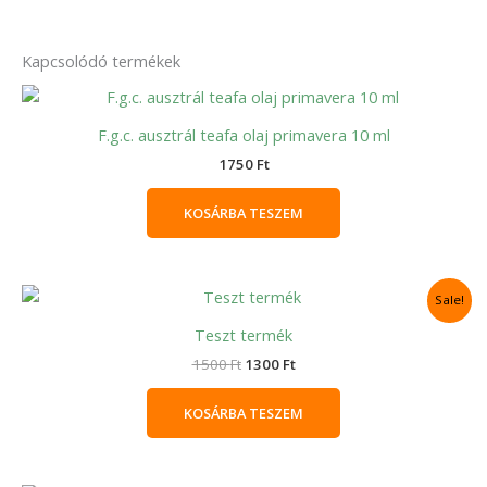
Kapcsolódó termékek
F.g.c. ausztrál teafa olaj primavera 10 ml
1750
Ft
KOSÁRBA TESZEM
Original
Current
Sale!
price
price
was:
is:
Teszt termék
1500 Ft.
1300 Ft.
1500
Ft
1300
Ft
KOSÁRBA TESZEM