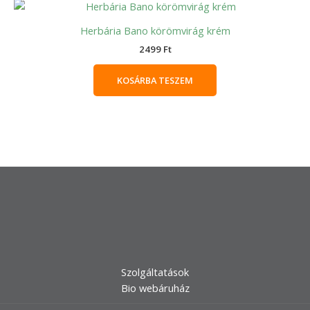
Herbária Bano körömvirág krém
2499
Ft
KOSÁRBA TESZEM
Szolgáltatások
Bio webáruház