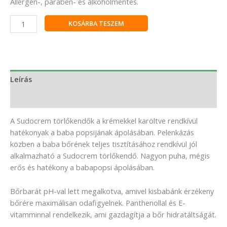
Allergén-, parabén- és alkoholmentes.
KOSÁRBA TESZEM
Leírás
Vélemények (0)
A Sudocrem törlőkendők a krémekkel karöltve rendkívül
hatékonyak a baba popsijának ápolásában. Pelenkázás
közben a baba bőrének teljes tisztításához rendkívül jól
alkalmazható a Sudocrem törlőkendő. Nagyon puha, mégis
erős és hatékony a babapopsi ápolásában.
Bőrbarát pH-val lett megalkotva, amivel kisbabánk érzékeny
bőrére maximálisan odafigyelnek. Panthenollal és E-
vitamminnal rendelkezik, ami gazdagítja a bőr hidratáltságát.