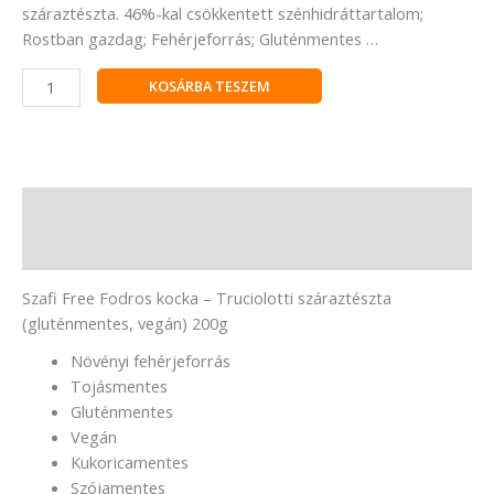
száraztészta. 46%-kal csökkentett szénhidráttartalom;
Rostban gazdag; Fehérjeforrás; Gluténmentes …
KOSÁRBA TESZEM
Leírás
Vélemények (0)
Szafi Free Fodros kocka – Truciolotti száraztészta
(gluténmentes, vegán) 200g
Növényi fehérjeforrás
Tojásmentes
Gluténmentes
Vegán
Kukoricamentes
Szójamentes