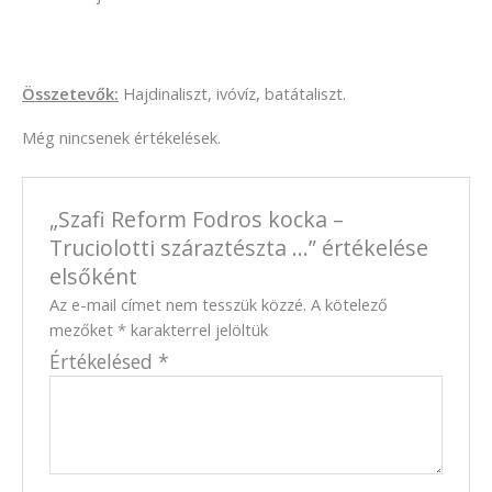
Összetevők:
Hajdinaliszt, ivóvíz, batátaliszt.
Még nincsenek értékelések.
„Szafi Reform Fodros kocka –
Truciolotti száraztészta …” értékelése
elsőként
Az e-mail címet nem tesszük közzé.
A kötelező
mezőket
*
karakterrel jelöltük
Értékelésed
*