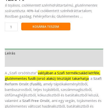
6 tojásos, csökkentett szénhidráttartalmú, gluténmentes
száraztészta
. 46%-kal csökkentett szénhidráttartalom;
Rostban gazdag; Fehérjeforrás; Gluténmentes …
KOSÁRBA TESZEM
Leírás
Vélemények (0)
A „Szafi orsótészta”
valójában a Szafi termékcsalád kétféle,
gluténmentes fusilli (orsó alakú) tésztáját takarhatja
: a
Szafi
Reform Orsót (fusilli)
, amely tápiókakeményítőből,
bambuszrostból, teljes tojásléből, szezámmaglisztből,
útifűmaghéjlisztből, kókuszlisztből és batátalisztből készül,
valamint a
Szafi Free Orsót
, ami egy vegán, tojásmentes és
gluténmentes változat hajdinalisztből, batátalisztből és