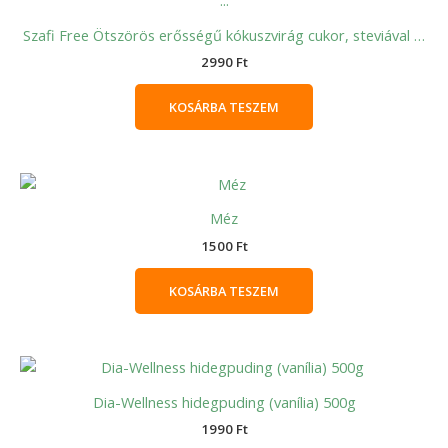
Szafi Free Ötszörös erősségű kókuszvirág cukor, steviával …
2990
Ft
KOSÁRBA TESZEM
Méz
1500
Ft
KOSÁRBA TESZEM
Dia-Wellness hidegpuding (vanília) 500g
1990
Ft