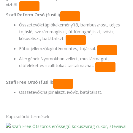
vízből.
Szafi Reform Orsó (fusilli)
Összetevők:
tápiókakeményítő, bambuszrost, teljes
tojáslé, szezámmagliszt, útifűmaghéjliszt, ivóvíz,
kókuszliszt, batátaliszt.
Főbb jellemzők:
gluténmentes, tojással.
Allergének:
Nyomokban zellert, mustármagot,
dióféléket és szulfitokat tartalmazhat.
Szafi Free Orsó (fusilli)
Összetevők:
hajdinaliszt, ivóvíz, batátaliszt.
Kapcsolódó termékek