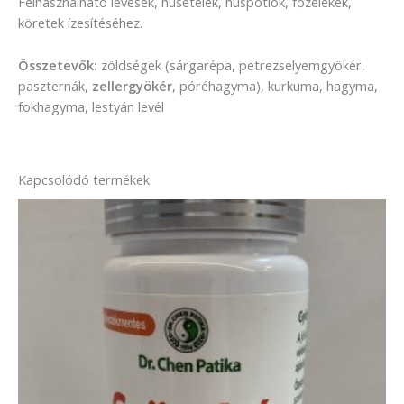
Felhasználható levesek, húsételek, húspótlók, főzelékek,
köretek ízesítéséhez.
Összetevők:
zöldségek (sárgarépa, petrezselyemgyökér,
paszternák,
zellergyökér
, póréhagyma), kurkuma, hagyma,
fokhagyma, lestyán levél
Kapcsolódó termékek