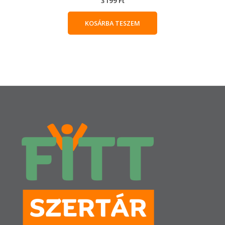
3199
Ft
KOSÁRBA TESZEM