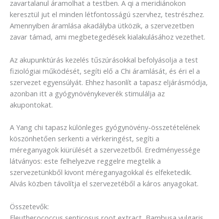
zavartalanul áramolhat a testben. A qi a meridiánokon
keresztül jut el minden létfontosságú szervhez, testrészhez.
Amennyiben áramlása akadályba ütközik, a szervezetben
zavar támad, ami megbetegedések kialakulásához vezethet.
Az akupunktúrás kezelés tűszúrásokkal befolyásolja a test
fiziológiai működését, segíti elő a Chi áramlását, és éri el a
szervezet egyensúlyát. Ehhez hasonlít a tapasz eljárásmódja,
azonban itt a gyógynövénykeverék stimulálja az
akupontokat.
A Yang chi tapasz különleges gyógynövény-összetételének
köszönhetően serkenti a vérkeringést, segíti a
méreganyagok kiürülését a szervezetből. Eredményessége
látványos: este felhelyezve reggelre megtelik a
szervezetünkből kivont méreganyagokkal és elfeketedik.
Alvás közben távolítja el szervezetéből a káros anyagokat.
Összetevők:
Eleutherococcus senticosus root extract, Bambusa vulgaris