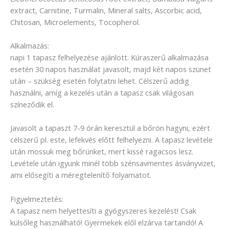
extract, Carnitine, Turmalin, Mineral salts, Ascorbic acid,
Chitosan, Microelements, Tocopherol.
Alkalmazás:
napi 1 tapasz felhelyezése ajánlott. Kúraszerű alkalmazása
esetén 30 napos használat javasolt, majd két napos szünet
után – szükség esetén folytatni lehet. Célszerű addig
használni, amíg a kezelés után a tapasz csak világosan
színeződik el.
Javasolt a tapaszt 7-9 órán keresztül a bőrön hagyni, ezért
célszerű pl. este, lefekvés előtt felhelyezni. A tapasz levétele
után mossuk meg bőrünket, mert kissé ragacsos lesz.
Levétele után igyunk minél több szénsavmentes ásványvizet,
ami elősegíti a méregtelenítő folyamatot.
Figyelmeztetés:
A tapasz nem helyettesíti a gyógyszeres kezelést! Csak
külsőleg használható! Gyermekek elől elzárva tartandó! A