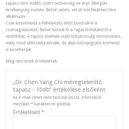
tapasz nem vízálló, ezért nedvesség ne érje. Allergiás
érzékenység esetén, illetve sebes, sérült bőrfelületen tilos
alkalmazni.
Csak közvetlenül a felhelyezés előtt bontsuk ki a
csomagolásokat, illetve húzzuk le a ragasztófelületről a
védőfóliát. A tapasz levétele utáni bőrpirosság természetes,
mely rövid időn belül elmúlik, de akár bőrnyugtató krémmel
is kezelhetjük.
Még nincsenek értékelések.
„Dr. Chen Yang Chi méregtelenítő
tapasz – 10db” értékelése elsőként
Az e-mail címet nem tesszük közzé.
A kötelező
mezőket
*
karakterrel jelöltük
Értékelésed
*