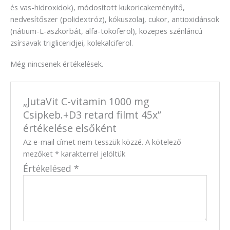
és vas-hidroxidok), módosított kukoricakeményítő,
nedvesítőszer (polidextróz), kókuszolaj, cukor, antioxidánsok
(nátium-L-aszkorbát, alfa-tokoferol), közepes szénláncú
zsírsavak trigliceridjei, kolekalciferol.
Még nincsenek értékelések.
„JutaVit C-vitamin 1000 mg
Csipkeb.+D3 retard filmt 45x”
értékelése elsőként
Az e-mail címet nem tesszük közzé.
A kötelező
mezőket
*
karakterrel jelöltük
Értékelésed
*