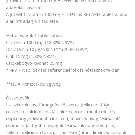
Jutavit C-vitamin 1000mg + D3+Cink RETARD tabletta
adagolási javaslat:
A Jutavit C-vitamin 1000mg + D3+Cink RETARD tabletta napi
ajánlott adagja 1 tabletta.
Hatóanyagok 1 tablettában:
C-vitamin 1000 mg (1250% NRV*)
D3-vitamin 10 µg/400 NE** (200% NRV*)
Cink 15 mg (150% NRV*)
Csipkebogyó-kivonat 25 mg
*NRV = Napi beviteli referenciaérték felnőtteknek %-ban
**NE = Nemzetközi egység
Összetevők:
L-aszkorbinsav, tömegnövelő szerek (mikrokristályos
cellulóz, dikalcium-foszfát, hidroxipropil-metil-cellulóz),
csipkebogyó-kivonat, cink-oxid, fényezőanyag (zsírsavak),
csomósodást gátló anyagok (zsírsavak magnéziumsói,
talkum, szilícium-dioxid), színezékek (titán-dioxid, vasoxidok