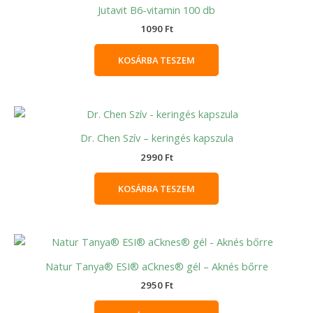
Jutavit B6-vitamin 100 db
1090
Ft
KOSÁRBA TESZEM
Dr. Chen Szív – keringés kapszula
2990
Ft
KOSÁRBA TESZEM
Natur Tanya® ESI® aCknes® gél – Aknés bőrre
2950
Ft