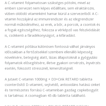
A C-vitamint folyamatosan szükséges pótolni, mivel az
emberi szervezet nem képes előállítani, sem elraktározni,
vízben oldódó vitaminként hamar kiürül a szervezetből. A C-
vitamin hozzájárul az immunrendszer és az idegrendszer
normál működéséhez, az erek, a bőr, a porcok, a csontok és
a fogak egészségéhez, fokozza a vérképző vas felszívódását
is, csökkenti a fáradékonyságot, a kifáradást.
A C-vitamint pótlása különösen fontossá válhat járványos
időszakban a fertőzésekkel szembeni ellenálló képesség
növelésére, betegség alatt, lázas állapotoknál a gyógyulási
folyamatok elősegítésére, illetve gyakori orrvérzés, ínyvérzés
esetén, fokozott stressznél, kimerültségnél.
A Jutavit C-vitamin 1000mg + D3+Cink RETARD tabletta
csonterősítő D-vitamint, sejtvédő, antioxidáns hatású cinket
és természetes forrású C-vitaminban gazdag csipkebogyót
is tartalmaz. A csomagban 45 db tabletta található.