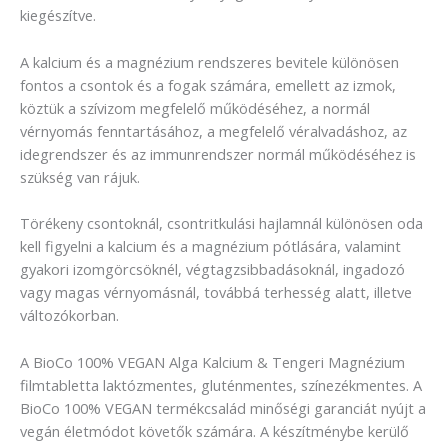
kiegészítve.
A kalcium és a magnézium rendszeres bevitele különösen
fontos a csontok és a fogak számára, emellett az izmok,
köztük a szívizom megfelelő működéséhez, a normál
vérnyomás fenntartásához, a megfelelő véralvadáshoz, az
idegrendszer és az immunrendszer normál működéséhez is
szükség van rájuk.
Törékeny csontoknál, csontritkulási hajlamnál különösen oda
kell figyelni a kalcium és a magnézium pótlására, valamint
gyakori izomgörcsöknél, végtagzsibbadásoknál, ingadozó
vagy magas vérnyomásnál, továbbá terhesség alatt, illetve
változókorban.
A BioCo 100% VEGAN Alga Kalcium & Tengeri Magnézium
filmtabletta laktózmentes, gluténmentes, színezékmentes. A
BioCo 100% VEGAN termékcsalád minőségi garanciát nyújt a
vegán életmódot követők számára. A készítménybe kerülő