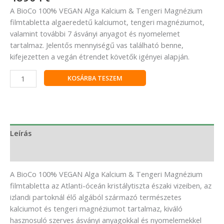
A BioCo 100% VEGAN Alga Kalcium & Tengeri Magnézium
filmtabletta algaeredetű kalciumot, tengeri magnéziumot,
valamint további 7 ásványi anyagot és nyomelemet
tartalmaz. Jelentős mennyiségű vas található benne,
kifejezetten a vegán étrendet követők igényei alapján.
KOSÁRBA TESZEM
Leírás
Vélemények (0)
A BioCo 100% VEGAN Alga Kalcium & Tengeri Magnézium
filmtabletta az Atlanti-óceán kristálytiszta északi vizeiben, az
izlandi partoknál élő algából származó természetes
kalciumot és tengeri magnéziumot tartalmaz, kiváló
hasznosuló szerves ásványi anyagokkal és nyomelemekkel