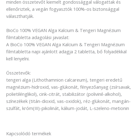
minden összetevőt kiemelt gondossággal válogattak és
ellenőriztek, a vegán fogyasztók 100%-os biztonsággal
választhatják.
BioCo 100% VEGAN Alga Kalcium & Tengeri Magnézium
filmtabletta adagolási javaslat:
A BioCo 100% VEGAN Alga Kalcium & Tengeri Magnézium
filmtabletta napi ajánlott adagja 2 tabletta, bő folyadékkal
kell lenyelni.
Összetevők:
tengeri alga (Lithothamnion calcareum), tengeri eredetű
magnézium-hidroxid, vas-glükonát, fényezőanyag (zsírsavak,
polietilénglikol), cink-citrát, stabilizátor (polivinil-alkohol),
színezékek (titán-dioxid, vas-oxidok), réz-glükonát, mangán-
szulfát, króm(III)-pikolinát, kálium-jodát, L-szeleno-metionin
Kapcsolódó termékek