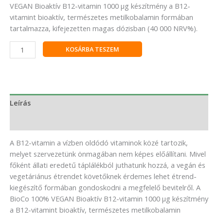
VEGAN Bioaktív B12-vitamin 1000 μg készítmény a B12-
vitamint bioaktív, természetes metilkobalamin formában
tartalmazza, kifejezetten magas dózisban (40 000 NRV%).
KOSÁRBA TESZEM
Leírás
Vélemények (0)
A B12-vitamin a vízben oldódó vitaminok közé tartozik,
melyet szervezetünk önmagában nem képes előállítani. Mivel
főként állati eredetű táplálékból juthatunk hozzá, a vegán és
vegetáriánus étrendet követőknek érdemes lehet étrend-
kiegészítő formában gondoskodni a megfelelő bevitelről. A
BioCo 100% VEGAN Bioaktív B12-vitamin 1000 μg készítmény
a B12-vitamint bioaktív, természetes metilkobalamin