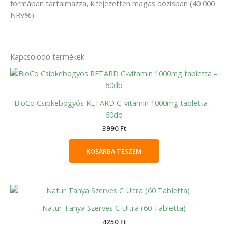
formában tartalmazza, kifejezetten magas dózisban (40 000
NRV%).
Kapcsolódó termékek
BioCo Csipkebogyós RETARD C-vitamin 1000mg tabletta –
60db
3990
Ft
KOSÁRBA TESZEM
Natur Tanya Szerves C Ultra (60 Tabletta)
4250
Ft