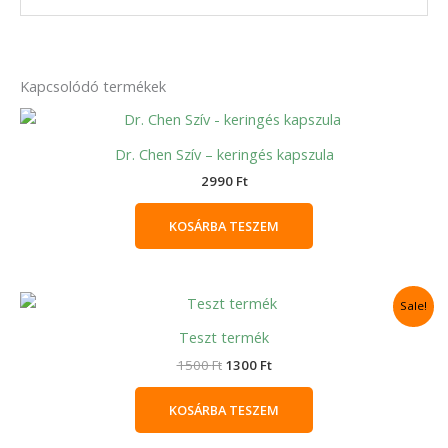
Kapcsolódó termékek
Dr. Chen Szív – keringés kapszula
2990
Ft
KOSÁRBA TESZEM
Original
Current
Sale!
price
price
was:
is:
Teszt termék
1500 Ft.
1300 Ft.
1500
Ft
1300
Ft
KOSÁRBA TESZEM