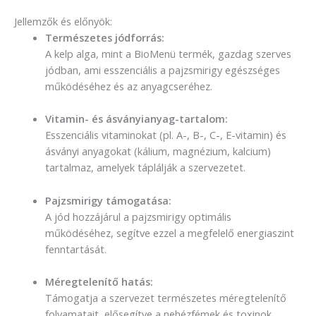
Jellemzők és előnyök:
Természetes jódforrás:
A kelp alga, mint a BioMenü termék, gazdag szerves
jódban, ami esszenciális a pajzsmirigy egészséges
működéséhez és az anyagcseréhez.
Vitamin- és ásványianyag-tartalom:
Esszenciális vitaminokat (pl. A-, B-, C-, E-vitamin) és
ásványi anyagokat (kálium, magnézium, kalcium)
tartalmaz, amelyek táplálják a szervezetet.
Pajzsmirigy támogatása:
A jód hozzájárul a pajzsmirigy optimális
működéséhez, segítve ezzel a megfelelő energiaszint
fenntartását.
Méregtelenítő hatás:
Támogatja a szervezet természetes méregtelenítő
folyamatait, elősegítve a nehézfémek és toxinok