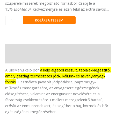
szuperélelmiszerek megbízható forrásból. Csapj le a
15%
BioMenü
+ kedvezményre és ezen felül az extra sávos…
KOSÁRBA TESZEM
Leírás
Vélemények (0)
A BioMenü kelp por
a kelp algából készült, táplálékkiegészítő,
amely gazdag természetes jód-, kálium- és ásványianyag-
forrás
.
Használata javasolt jódpótlásra, pajzsmirigy-
működés támogatására, az anyagcsere egészségének
elősegítésére, valamint az energiaszint növelésére és a
fáradtság csökkentésére.
Emellett méregtelenítő hatású,
erősíti az immunrendszert, és segíthet a haj, körmök és bőr
egészségének megőrzésében.