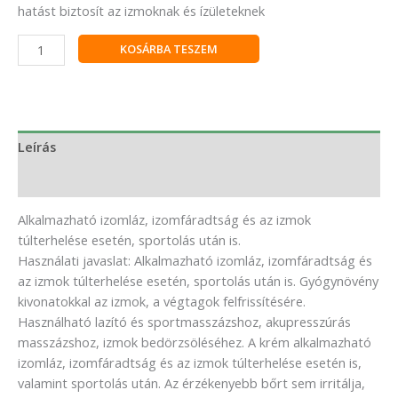
hatást biztosít az izmoknak és ízületeknek
KOSÁRBA TESZEM
Leírás
Vélemények (0)
Alkalmazható izomláz, izomfáradtság és az izmok
túlterhelése esetén, sportolás után is.
Használati javaslat: Alkalmazható izomláz, izomfáradtság és
az izmok túlterhelése esetén, sportolás után is. Gyógynövény
kivonatokkal az izmok, a végtagok felfrissítésére.
Használható lazító és sportmasszázshoz, akupresszúrás
masszázshoz, izmok bedörzsöléséhez. A krém alkalmazható
izomláz, izomfáradtság és az izmok túlterhelése esetén is,
valamint sportolás után. Az érzékenyebb bőrt sem irritálja,