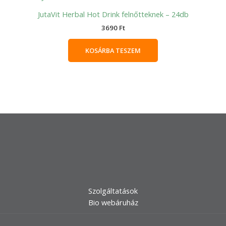
JutaVit Herbal Hot Drink felnőtteknek – 24db
3690
Ft
KOSÁRBA TESZEM
Szolgáltatások
Bio webáruház