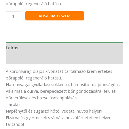
bőrápoló, regeneráló hatású.
KOSÁRBA TESZEM
Leírás
Vélemények (0)
A körömvirág olajos kivonatát tartalmazó krém értékes
bőrápoló, regeneráló hatású.
Hatóanyagai gyulladáscsökkentő, hámosító tulajdonságúak.
Alkalmas a durva, berepedezett bőr gondozására, felületi
bőrsérülések és hozsolások ápolására.
Tárolás
Napfénytől és sugárzó hőtől védett, hűvös helyen!
Elzárva és gyermekek számára hozzáférhetetlen helyen
tartandó!