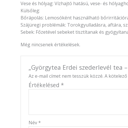
Vese és hólyag: Vízhajtó hatású, vese- és hólyagho
Külsőleg:
Bőrápolás: Lemosóként használható bőrirritációra,
Szájüregi problémák: Torokgyulladásra, aftára, s
Sebek: Főzetével sebeket tisztítanak és gyógyítan
Még nincsenek értékelések.
„Györgytea Erdei szederlevél tea –
Az e-mail címet nem tesszük közzé.
A kötelez
Értékelésed
*
Név
*