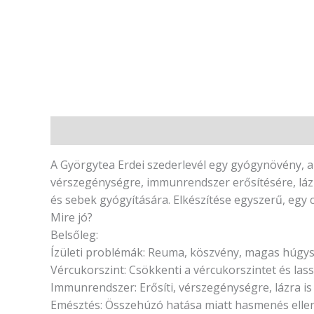
Leírás
Vélemények (0)
A Györgytea Erdei szederlevél egy gyógynövény, a
vérszegénységre, immunrendszer erősítésére, láz 
és sebek gyógyítására. Elkészítése egyszerű, egy cs
Mire jó?
Belsőleg:
Ízületi problémák: Reuma, köszvény, magas húgys
Vércukorszint: Csökkenti a vércukorszintet és lass
Immunrendszer: Erősíti, vérszegénységre, lázra is
Emésztés: Összehúzó hatása miatt hasmenés elle