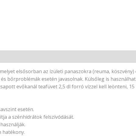
melyet elsősorban az ízületi panaszokra (reuma, köszvény) 
és bőrproblémák esetén javasolnak. Külsőleg is használhat
apott evőkanál teafüvet 2,5 dl forró vízzel kell leönteni, 15 
avszint esetén.
ítja a szénhidrátok felszívódását.
 használják.
n hatékony.