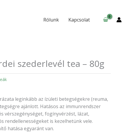
tea
-
80g
Rólunk
Kapcsolat
mennyiség
dei szederlevél tea – 80g
eák
rrázata leginkább az ízületi betegségekre (reuma,
tegségre ajánlott. Hatásos az immunrendszer
s vérszegénységet, fogínyvérzést, lázat,
ós rendellenességeket is kezelhetünk vele.
ítő hatása egyaránt van.