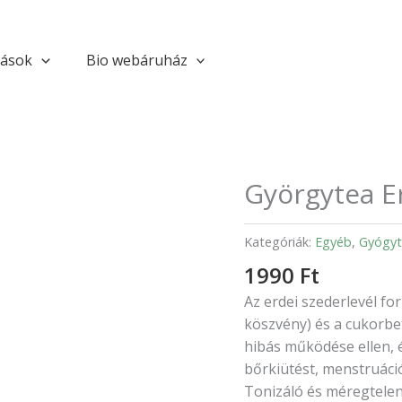
tások
Bio webáruház
Györgytea Er
Györgytea
Erdei
szederlevél
Kategóriák:
Egyéb
,
Gyógyt
tea
1990
Ft
-
80g
Az erdei szederlevél fo
mennyiség
köszvény) és a cukorbe
hibás működése ellen, é
bőrkiütést, menstruáci
Tonizáló és méregtelen