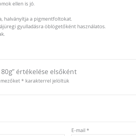
mok ellen is jó.
 halványítja a pigmentfoltokat.
zájüregi gyulladásra öblögetőként használatos.
ak.
 80g” értékelése elsőként
ő mezőket
*
karakterrel jelöltük
E-mail
*