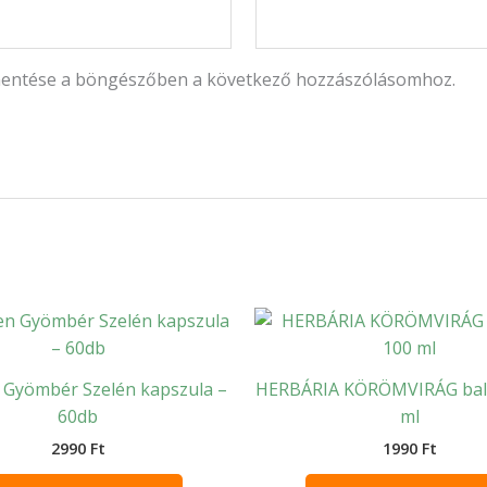
mentése a böngészőben a következő hozzászólásomhoz.
 Gyömbér Szelén kapszula –
HERBÁRIA KÖRÖMVIRÁG bal
60db
ml
2990
Ft
1990
Ft